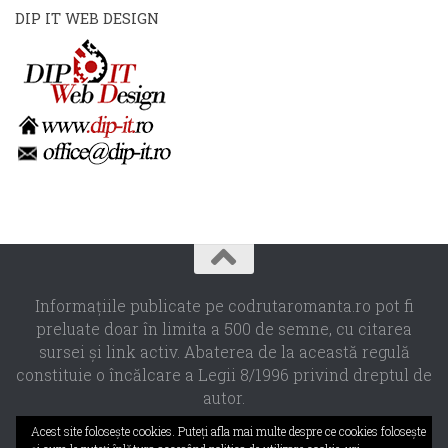
DIP IT WEB DESIGN
Informaţiile publicate pe codrutaromanta.ro pot fi
preluate doar în limita a 500 de semne, cu citarea
sursei şi link activ. Abaterea de la această regulă
constituie o încălcare a Legii 8/1996 privind dreptul de
autor.
Propulsat de
- Designed with the
Hueman theme
Acest site foloseşte cookies. Puteţi afla mai multe despre ce cookies foloseşte