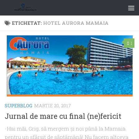
ETICHETAT:
HOTEL AURORA MAMAIA
1
SUPERBLOG
MARTIE 20, 2017
Jurnal de mare cu final (ne)fericit
-Hai măi, Grig, să mergem şi noi până la Mamaia
pentru un sfârșit de săptămână! Nu facem altceva