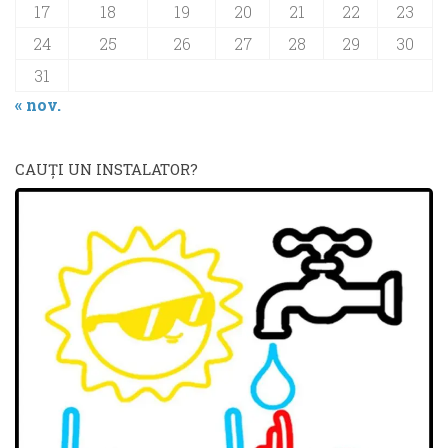
17
18
19
20
21
22
23
24
25
26
27
28
29
30
31
« nov.
CAUŢI UN INSTALATOR?