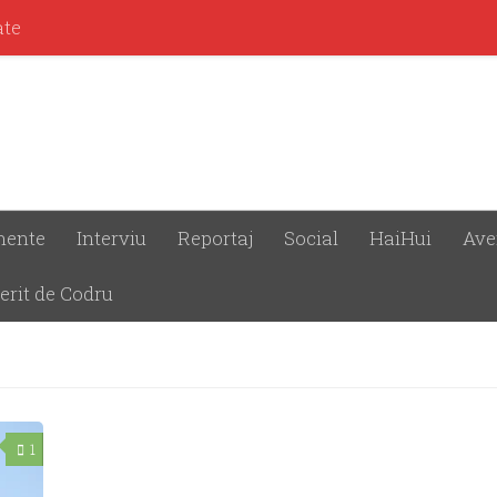
ate
mente
Interviu
Reportaj
Social
HaiHui
Ave
erit de Codru
1