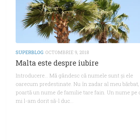
SUPERBLOG
OCTOMBRIE 9, 2018
Malta este despre iubire
Introducere… Mă gândesc că numele sunt şi ele
oarecum predestinate. Nu în zadar al meu bărbat,
poartă un nume de familie tare fain. Un nume pe 
mi l-am dorit să-l duc...