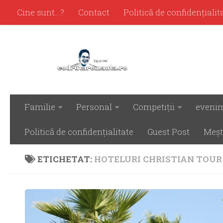
Cine sunt…?
Contact
Politică de confidenţialit
Familie
Personal
Competiţii
eveni
Politică de confidenţialitate
Guest Post
Meşt
ETICHETAT:
HOTELURI CHRISTIAN TOUR