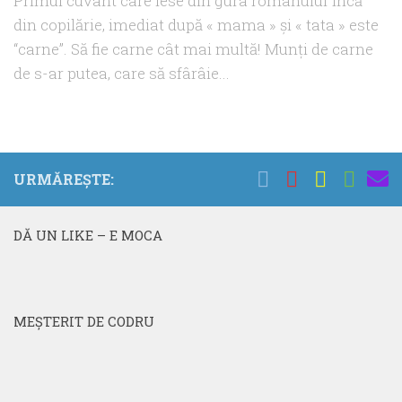
Primul cuvânt care iese din gura românului încă
din copilărie, imediat după « mama » şi « tata » este
“carne”. Să fie carne cât mai multă! Munţi de carne
de s-ar putea, care să sfârâie...
URMĂREȘTE:
DĂ UN LIKE – E MOCA
MEŞTERIT DE CODRU