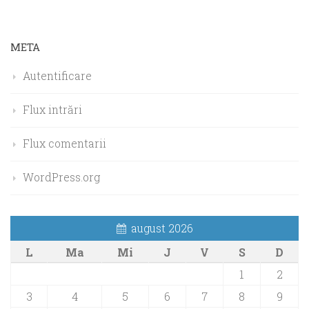
META
Autentificare
Flux intrări
Flux comentarii
WordPress.org
august 2026
L
Ma
Mi
J
V
S
D
1
2
3
4
5
6
7
8
9