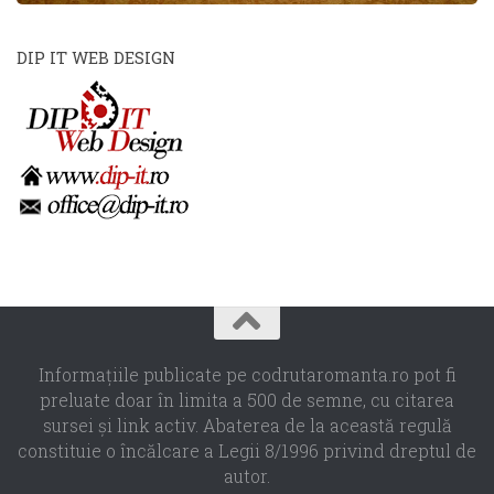
DIP IT WEB DESIGN
Informaţiile publicate pe codrutaromanta.ro pot fi
preluate doar în limita a 500 de semne, cu citarea
sursei şi link activ. Abaterea de la această regulă
constituie o încălcare a Legii 8/1996 privind dreptul de
autor.