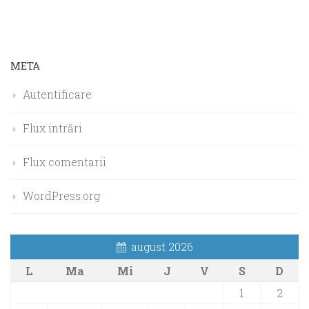
META
Autentificare
Flux intrări
Flux comentarii
WordPress.org
august 2026
L
Ma
Mi
J
V
S
D
1
2