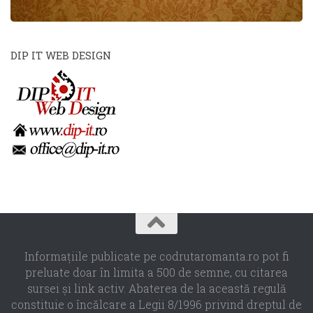
DIP IT WEB DESIGN
Informaţiile publicate pe codrutaromanta.ro pot fi
preluate doar în limita a 500 de semne, cu citarea
sursei şi link activ. Abaterea de la această regulă
constituie o încălcare a Legii 8/1996 privind dreptul de