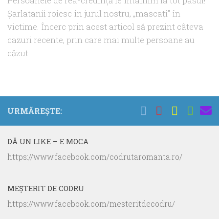
Persoanele de rea-credinţă le întâlnim la tot pasul!
Şarlatanii roiesc în jurul nostru, „mascaţi” în
victime. Încerc prin acest articol să prezint câteva
cazuri recente, prin care mai multe persoane au
căzut...
URMĂREȘTE:
DĂ UN LIKE – E MOCA
https://www.facebook.com/codrutaromanta.ro/
MEŞTERIT DE CODRU
https://www.facebook.com/mesteritdecodru/