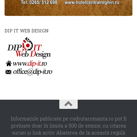
DIP IT WEB DESIGN
Informaţiile publicate pe codrutaromanta.ro pot fi
preluate doar în limita a 500 de semne, cu citarea
sursei şi link activ. Abaterea de la această regulă