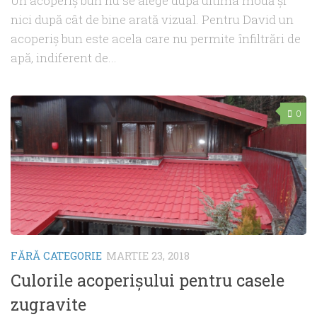
Un acoperiş bun nu se alege după ultima modă şi
nici după cât de bine arată vizual. Pentru David un
acoperiş bun este acela care nu permite înfiltrări de
apă, indiferent de...
0
FĂRĂ CATEGORIE
MARTIE 23, 2018
Culorile acoperișului pentru casele
zugravite