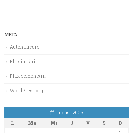
META
Autentificare
Flux intrări
Flux comentarii
WordPress.org
august 2026
L
Ma
Mi
J
V
S
D
1
2