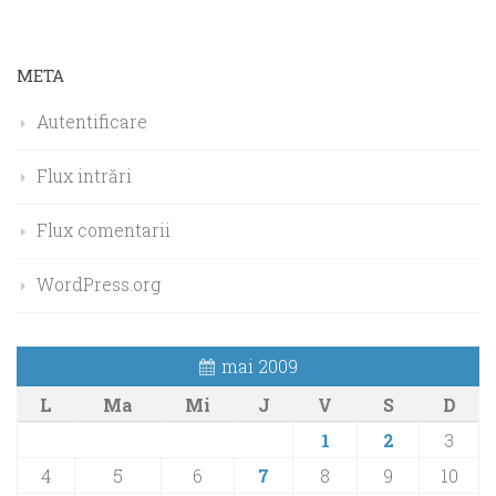
META
Autentificare
Flux intrări
Flux comentarii
WordPress.org
mai 2009
L
Ma
Mi
J
V
S
D
1
2
3
4
5
6
7
8
9
10