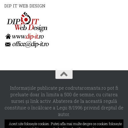
DIP IT WEB DESIGN
Informaţiile publicate pe codrutaromanta.ro pot fi
preluate doar în limita a 500 de semne, cu citarea
sursei şi link activ. Abaterea de la această regulă
constituie o încălcare a Legii 8/1996 privind dreptul de
autor.
Propulsat de
- Designed with the
Hueman theme
Acest site foloseşte cookies. Puteţi afla mai multe despre ce cookies foloseşte