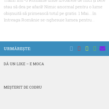
Trăim într-o Românie unde izvoarele de mici şi bere
stau să dea pe afară! Nimic anormal pentru o lume
obişnuită să primească totul pe gratis. 1 Mai….în
întreaga Românie se-nghesuie lumea pentru...
URMĂREȘTE:
DĂ UN LIKE – E MOCA
MEŞTERIT DE CODRU