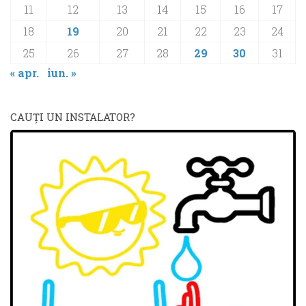
11
12
13
14
15
16
17
18
19
20
21
22
23
24
25
26
27
28
29
30
31
« apr.
iun. »
CAUŢI UN INSTALATOR?