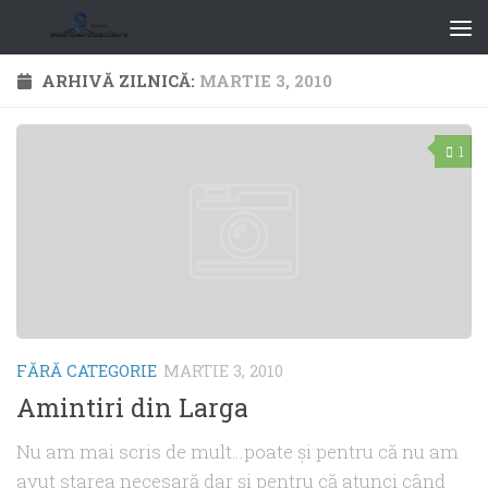
ARHIVĂ ZILNICĂ:
MARTIE 3, 2010
1
FĂRĂ CATEGORIE
MARTIE 3, 2010
Amintiri din Larga
Nu am mai scris de mult…poate şi pentru că nu am
avut starea necesară dar şi pentru că atunci când