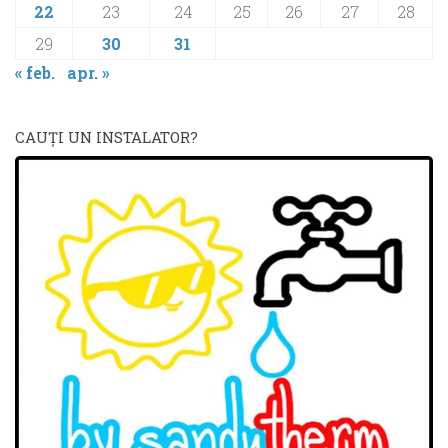
22
23
24
25
26
27
28
29
30
31
« feb.
apr. »
CAUŢI UN INSTALATOR?