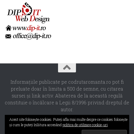
Informaţiile publicate pe codrutaromanta.ro pot fi
preluate doar în limita a 500 de semne, cu citarea
sursei şi link activ. Abaterea de la această regulă
constituie o încălcare a Legii 8/1996 privind dreptul de
autor.
Propulsat de
- Designed with the
Hueman theme
Acest site foloseşte cookies. Puteţi afla mai multe despre ce cookies foloseşte
şi cum le puteţi înlătura accesând
politica de utilizare cookie-uri