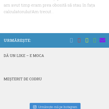
am avut timp eram prea obosită să stau în faţa
calculatorului!Am trecut...
URMĂREȘTE:
DĂ UN LIKE – E MOCA
MEŞTERIT DE CODRU
Urmăreşte-mă pe Instagram