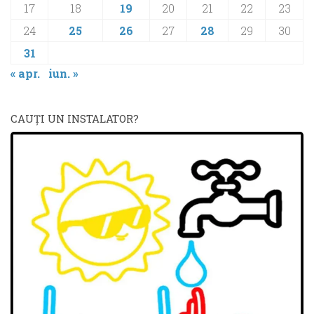
17
18
19
20
21
22
23
24
25
26
27
28
29
30
31
« apr.
iun. »
CAUŢI UN INSTALATOR?