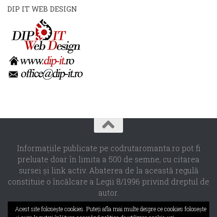
DIP IT WEB DESIGN
Informaţiile publicate pe codrutaromanta.ro pot fi
preluate doar în limita a 500 de semne, cu citarea
sursei şi link activ. Abaterea de la această regulă
constituie o încălcare a Legii 8/1996 privind dreptul de
autor.
Propulsat de
- Designed with the
Hueman theme
Acest site foloseşte cookies. Puteţi afla mai multe despre ce cookies foloseşte