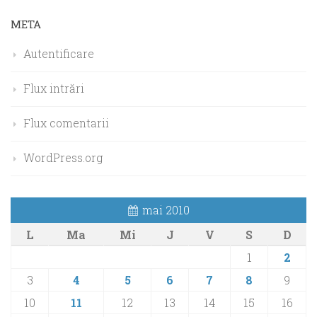
META
Autentificare
Flux intrări
Flux comentarii
WordPress.org
mai 2010
L
Ma
Mi
J
V
S
D
1
2
3
4
5
6
7
8
9
10
11
12
13
14
15
16