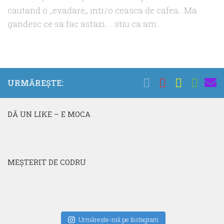
cautand o ,,evadare,, intr/o ceasca de cafea…Ma
gandesc ce sa fac astazi…..stiu ca am...
URMĂREȘTE:
DĂ UN LIKE – E MOCA
MEŞTERIT DE CODRU
Urmăreşte-mă pe Instagram