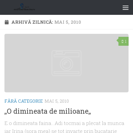
ARHIVĂ ZILNICĂ:
MAI 5, 2010
1
FĂRĂ CATEGORIE
MAI 5, 2010
,,O dimineata de milioane,,
E o dimineata faina…Adi tocmai a plecat la munca
iar Irina (sora mea) se tot invarte prin bucatarie