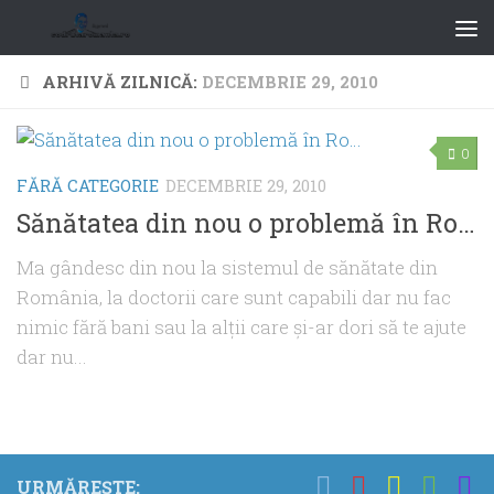
ARHIVĂ ZILNICĂ:
DECEMBRIE 29, 2010
0
FĂRĂ CATEGORIE
DECEMBRIE 29, 2010
Sănătatea din nou o problemă în Ro…
Ma gândesc din nou la sistemul de sănătate din
România, la doctorii care sunt capabili dar nu fac
nimic fără bani sau la alţii care şi-ar dori să te ajute
dar nu...
URMĂREȘTE: