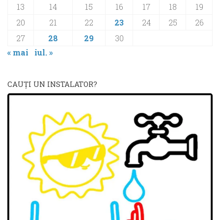
13
14
15
16
17
18
19
20
21
22
23
24
25
26
27
28
29
30
« mai
iul. »
CAUŢI UN INSTALATOR?