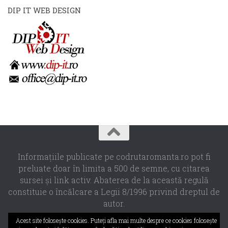
DIP IT WEB DESIGN
Informaţiile publicate pe codrutaromanta.ro pot fi
preluate doar în limita a 500 de semne, cu citarea
sursei şi link activ. Abaterea de la această regulă
constituie o încălcare a Legii 8/1996 privind dreptul de
autor.
Propulsat de
- Designed with the
Hueman theme
Acest site foloseşte cookies. Puteţi afla mai multe despre ce cookies foloseşte