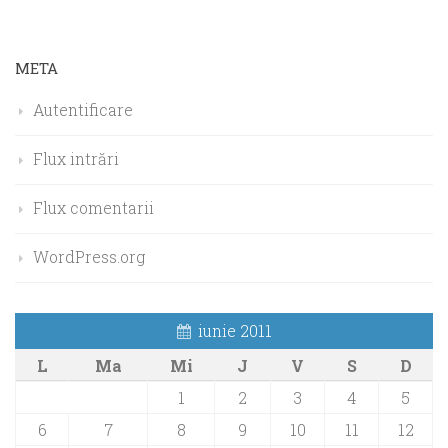
META
Autentificare
Flux intrări
Flux comentarii
WordPress.org
iunie 2011
L
Ma
Mi
J
V
S
D
1
2
3
4
5
6
7
8
9
10
11
12