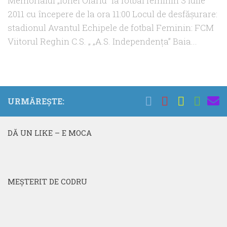
Memorialul „Ionel Olariu” la fotbal feminin 3 iulie
2011 cu începere de la ora 11:00 Locul de desfăşurare:
stadionul Avantul Echipele de fotbal Feminin: FCM
Viitorul Reghin C.S. „ „A.S. Independenţa” Baia...
URMĂREȘTE:
DĂ UN LIKE – E MOCA
MEŞTERIT DE CODRU