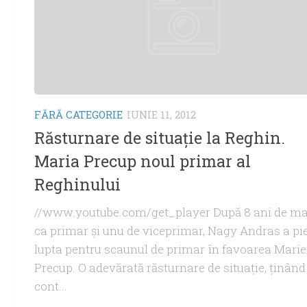
FĂRĂ CATEGORIE
IUNIE 11, 2012
Răsturnare de situaţie la Reghin.
Maria Precup noul primar al
Reghinului
//www.youtube.com/get_player După 8 ani de m
ca primar şi unu de viceprimar, Nagy Andras a pi
lupta pentru scaunul de primar în favoarea Marie
Precup. O adevărată răsturnare de situaţie, ţinând
cont...