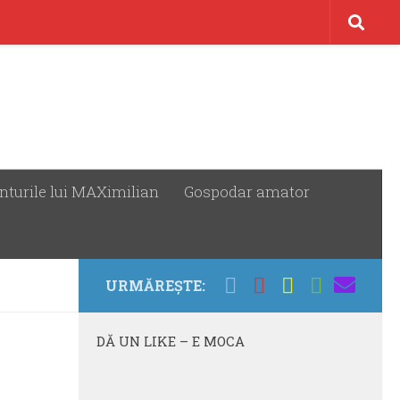
nturile lui MAXimilian
Gospodar amator
URMĂREȘTE:
DĂ UN LIKE – E MOCA