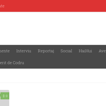
ate
mente
Interviu
Reportaj
Social
HaiHui
Ave
erit de Codru
0