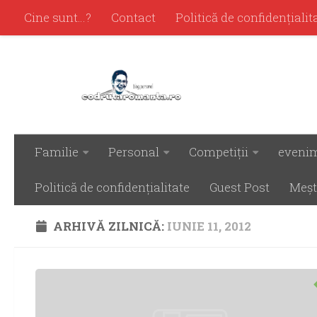
Cine sunt…?
Contact
Politică de confidenţialit
Familie
Personal
Competiţii
eveni
Politică de confidenţialitate
Guest Post
Meşt
ARHIVĂ ZILNICĂ:
IUNIE 11, 2012