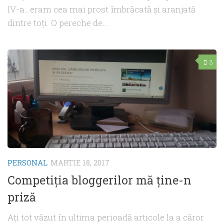
IV-a…eram cea mai prost îmbrăcată şi aranjată
dintre toţi. O pereche de...
3
PERSONAL
MARTIE 18, 2017
Competiţia bloggerilor mă ţine-n
priză
Aţi tot văzut în ultima perioadă articole la a căror