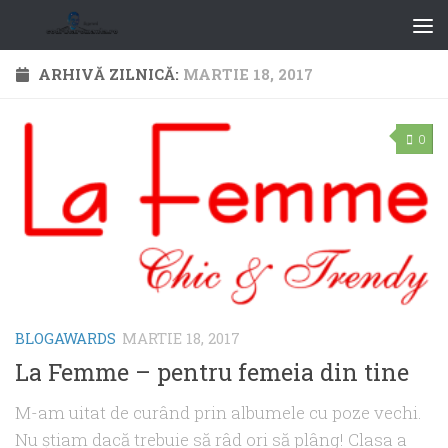
ARHIVĂ ZILNICĂ:
MARTIE 18, 2017
0
BLOGAWARDS
MARTIE 18, 2017
La Femme – pentru femeia din tine
M-am uitat de curând prin albumele cu poze vechi.
Nu ştiam dacă trebuie să râd ori să plâng! Clasa a