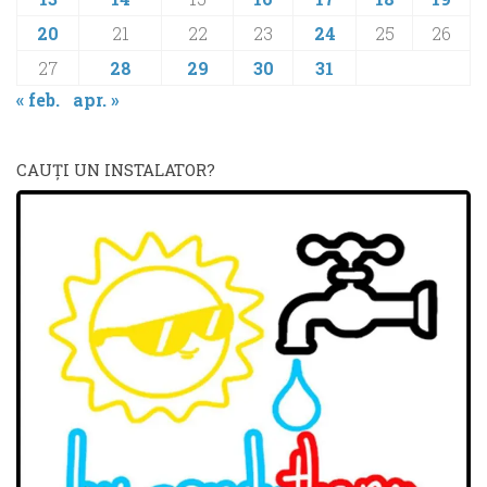
20
21
22
23
24
25
26
27
28
29
30
31
« feb.
apr. »
CAUŢI UN INSTALATOR?