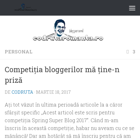
PERSONAL
3
Competiţia bloggerilor mă ţine-n
priză
DE
CODRUTA
·
MARTIE 18, 2017
Aţi tot văzut în ultima perioadă articole la a căror
sfârşit specific „Acest articol este scris pentru
competiţia Spring Super Blog 2017”. Când m-am
înscris în această competiţie, habar nu aveam cu ce se
mănâncă! Dar am hotărât să mă înscriu pentru că am