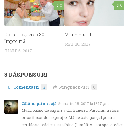
0
0
Doi şi încă vreo 80
M-am mutat!
împreună
MAI 20, 2017
IUNIE 6, 2017
3 RĂSPUNSURI
Comentarii
3
Pingback-uri
0
Călător prin viață
martie 18, 2017 la 12:17 pm
Multă bătăie de cap mi-a dat franciza. Parcă mi-a stors
orice firișor de inspirație. Mâine bate gongul pentru
certificate. Văd că tu stai bine :)) Baftă! A… apropo, cred că