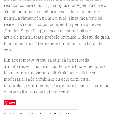
realizat că nu-i chiar aşa simplu, motiv pentru care o
să mă mulţumesc dacă primesc suficiente puncte
pentru a rămâne în primii o sută. Ţinta mea este să
reuşesc să duc la capăt competiţia pentru a deveni
„Finalist SuperBlog”, ceea ce înseamnă să scriu
articole pentru toate probele propuse. E destul de greu,
tocmai pentru că termenele limită îmi dau bătăi de
cap…
Din acest motiv, vreau să ştiţi că în perioada
următoare, vor mai urma astfel de articole: fie fictive,
fie inspirate din viaţa reală. O să încerc să fie cu
moderaţie, să le combin şi cu cele de zi cu zi:
întâmplări, sentimente, trăiri, emoţii şi lucruri care mă
enervează şi-mi dau bătăi de cap!
Save