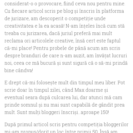
considerat-o o provocare, fiind ceva nou pentru mine.
Cu fiecare articol scris pe blog şi înscris în platforma
de jurizare, am descoperit o competiţie unde
creativitatea e la ea acasă! N-am înţeles încă cum stă
treaba cu jurizarea, dacă juriul preferă mai mult
reclama ori articolele creative, însă cert este faptul
că-mi place! Pentru probele de până acum am scris
despre branduri de care n-am auzit, am învăţat lucruri
noi, ceea ce mă bucură şi sunt sigură că o să-mi prindă
bine cândva!
E drept că-mi foloseşte mult din timpul meu liber. Pot
scrie doar în timpul zilei, când Max doarme şi
eventual seara după culcarea lui, dar atunci mă cam
prinde somnul şi nu mai sunt capabilă de gândit prea
mult. Sunt mulţi bloggeri înscrişi…aproape 150!
După primul articol scris pentru competiţia bloggerilor
mi-am propus/dorit un loc între primii 50. Însă am