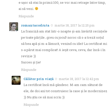
e ușor să stai în primii 100, se vor mai retrage între timp,
ai să vezi.
Răspunde
romantacodruta
martie 18, 2017 la 12:25 pm
La franciză am stat într-o noapte şi-am învârtit cerinţele
pe toate părţile…greu cu jocul! noroc că s-a trezit soţul
să bea apă şi m-a lămurit, venind cu idei! La certificat mi
s-a părut mai complicat! A ieşit ceva, ceva, dar încă-i în
revizie :))
Succes şi ţie!
Răspunde
Călător prin viață
martie 18, 2017 la 12:42 pm
La certificat încă mă gândesc. M-am cam săturat de
ele, de doi ani tot construiesc la case și le modernizez
:)) Nu știu ce să mai scriu :))
Răspunde