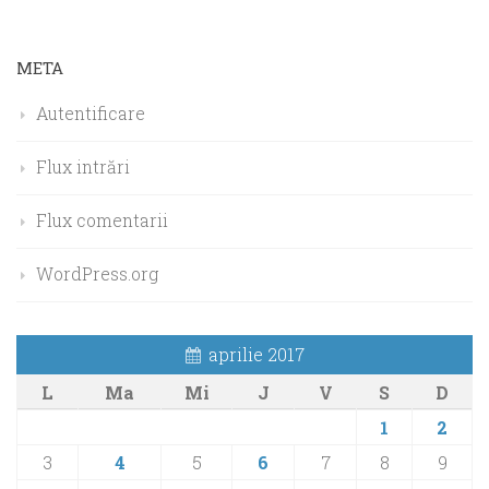
META
Autentificare
Flux intrări
Flux comentarii
WordPress.org
aprilie 2017
L
Ma
Mi
J
V
S
D
1
2
3
4
5
6
7
8
9