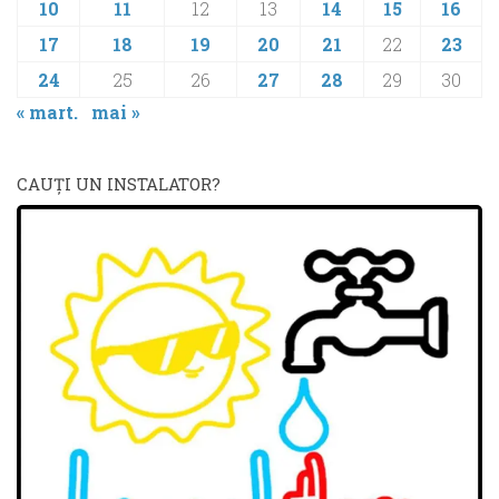
10
11
12
13
14
15
16
17
18
19
20
21
22
23
24
25
26
27
28
29
30
« mart.
mai »
CAUŢI UN INSTALATOR?