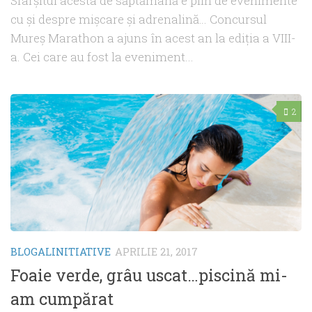
Sfârşitul acesta de săptămână e plin de evenimente
cu şi despre mişcare şi adrenalină… Concursul
Mureş Marathon a ajuns în acest an la ediţia a VIII-
a. Cei care au fost la eveniment...
2
BLOGALINITIATIVE
APRILIE 21, 2017
Foaie verde, grâu uscat…piscină mi-
am cumpărat