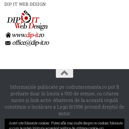
DIP IT WEB DESIGN
Informaţiile publicate pe codrutaromanta.ro pot fi
preluate doar în limita a 500 de semne, cu citarea
sursei şi link activ. Abaterea de la această regulă
constituie o încălcare a Legii 8/1996 privind dreptul de
autor.
Propulsat de
- Designed with the
Hueman theme
Acest site foloseşte cookies. Puteţi afla mai multe despre ce cookies foloseşte
şi cum le puteţi înlătura accesând
politica de utilizare cookie-uri