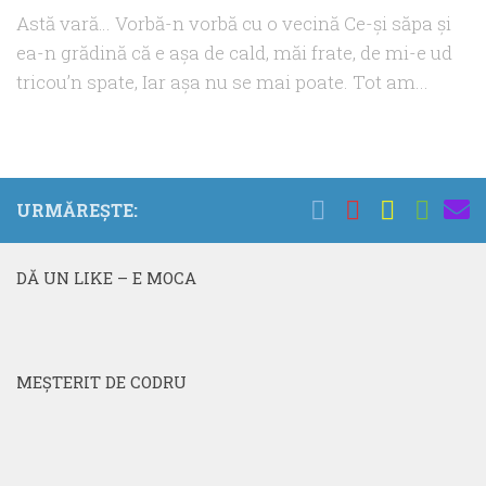
Astă vară… Vorbă-n vorbă cu o vecină Ce-şi săpa şi
ea-n grădină că e aşa de cald, măi frate, de mi-e ud
tricou’n spate, Iar aşa nu se mai poate. Tot am...
URMĂREȘTE:
DĂ UN LIKE – E MOCA
MEŞTERIT DE CODRU