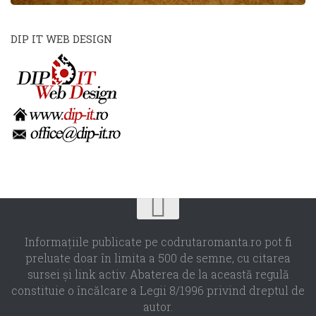
DIP IT WEB DESIGN
Informaţiile publicate pe codrutaromanta.ro pot fi
preluate doar în limita a 500 de semne, cu citarea
sursei şi link activ. Abaterea de la această regulă
constituie o încălcare a Legii 8/1996 privind dreptul de
autor.