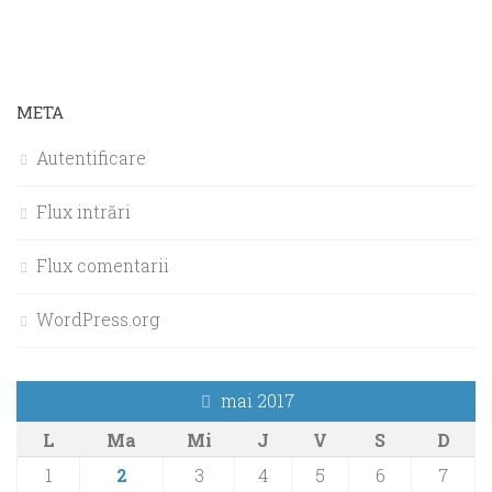
META
Autentificare
Flux intrări
Flux comentarii
WordPress.org
mai 2017
L
Ma
Mi
J
V
S
D
1
2
3
4
5
6
7