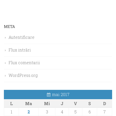
META
Autentificare
Flux intrări
Flux comentarii
WordPress.org
mai 2017
L
Ma
Mi
J
V
S
D
1
2
3
4
5
6
7