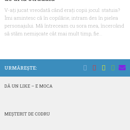
V-aţi jucat vreodată când eraţi copii jocul: statuia?
Îmi amintesc că în copilărie, intram des în pielea
personajului. Mă întreceam cu sora mea, încercând
să stăm nemişcate cât mai mult timp, fie...
URMĂREȘTE:
DĂ UN LIKE – E MOCA
MEŞTERIT DE CODRU