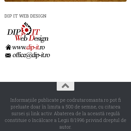
DIP IT WEB DESIGN
Informaţiile publicate pe codrutaromanta.ro pot fi
preluate doar în limita a 500 de semne, cu citarea
sursei şi link activ. Abaterea de la această regulă
constituie o încălcare a Legii 8/1996 privind dreptul de
autor.