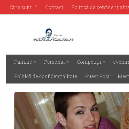
Cine sunt…?
Contact
Politică de confidenţialit
Familie
Personal
Competiţii
eveni
ARHIVĂ ZILNICĂ:
SEPTEMBRIE 18, 2017
Politică de confidenţialitate
Guest Post
Meşt