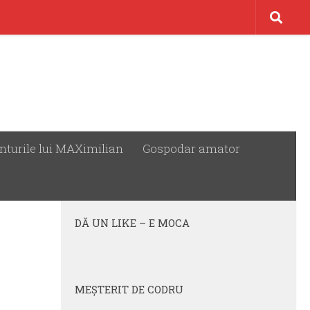
nturile lui MAXimilian
Gospodar amator
URMĂREȘTE:
DĂ UN LIKE – E MOCA
MEŞTERIT DE CODRU