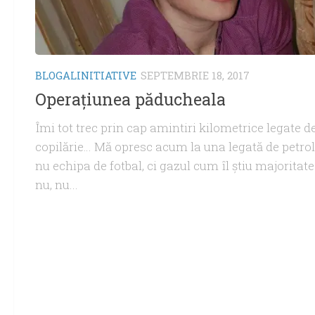
BLOGALINITIATIVE
SEPTEMBRIE 18, 2017
Operaţiunea păducheala
Îmi tot trec prin cap amintiri kilometrice legate d
copilărie… Mă opresc acum la una legată de petrol
nu echipa de fotbal, ci gazul cum îl ştiu majoritatea
nu, nu...