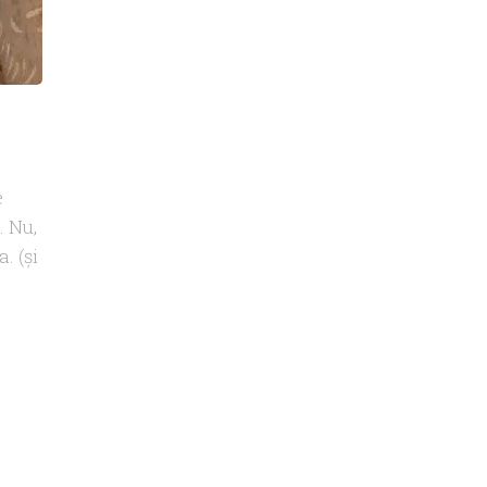
e
. Nu,
. (şi