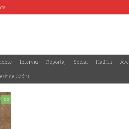
ate
mente
Interviu
Reportaj
Social
HaiHui
Ave
erit de Codru
3