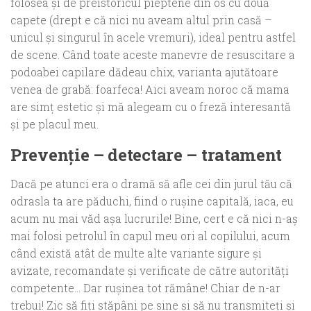
folosea şi de preistoricul pieptene din os cu două
capete (drept e că nici nu aveam altul prin casă –
unicul şi singurul în acele vremuri), ideal pentru astfel
de scene. Când toate aceste manevre de resuscitare a
podoabei capilare dădeau chix, varianta ajutătoare
venea de grabă: foarfeca! Aici aveam noroc că mama
are simţ estetic şi mă alegeam cu o freză interesantă
şi pe placul meu.
Prevenţie – detectare
–
tratament
Dacă pe atunci era o dramă să afle cei din jurul tău că
odrasla ta are păduchi, fiind o ruşine capitală, iaca, eu
acum nu mai văd aşa lucrurile! Bine, cert e că nici n-aş
mai folosi petrolul în capul meu ori al copilului, acum
când există atât de multe alte variante sigure şi
avizate, recomandate şi verificate de către autorităţi
competente… Dar ruşinea tot rămâne! Chiar de n-ar
trebui! Zic să fiţi stăpâni pe sine şi să nu transmiteţi şi