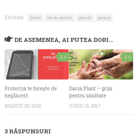
Etichete:
lindini
oua de paduchi
paduchi
paranix
DE ASEMENEA, AI PUTEA DORI...
0
0
Protecţia te fereşte de
Dacia Plant – grijă
neplăceri!
pentru sănătate
MARTIE 25, 2018
IUNIE 18, 2017
3 RĂSPUNSURI