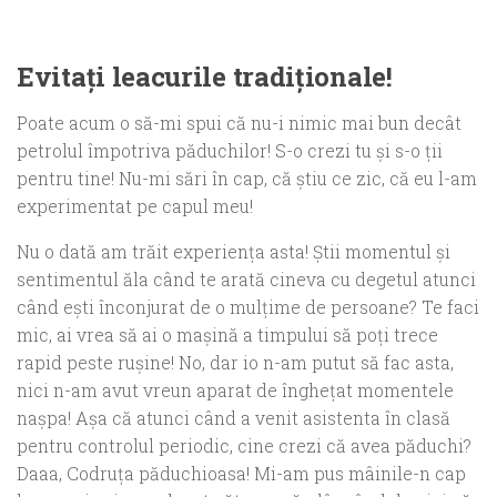
Evitaţi leacurile tradiţionale!
Poate acum o să-mi spui că nu-i nimic mai bun decât
petrolul împotriva păduchilor! S-o crezi tu şi s-o ţii
pentru tine! Nu-mi sări în cap, că ştiu ce zic, că eu l-am
experimentat pe capul meu!
Nu o dată am trăit experienţa asta! Ştii momentul şi
sentimentul ăla când te arată cineva cu degetul atunci
când eşti înconjurat de o mulţime de persoane? Te faci
mic, ai vrea să ai o maşină a timpului să poţi trece
rapid peste ruşine! No, dar io n-am putut să fac asta,
nici n-am avut vreun aparat de îngheţat momentele
naşpa! Aşa că atunci când a venit asistenta în clasă
pentru controlul periodic, cine crezi că avea păduchi?
Daaa, Codruţa păduchioasa! Mi-am pus mâinile-n cap