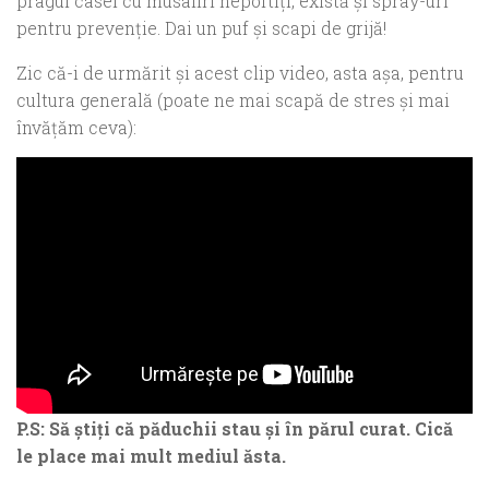
pragul casei cu musafiri nepoftiţi, există şi spray-uri
pentru prevenţie. Dai un puf şi scapi de grijă!
Zic că-i de urmărit şi acest clip video, asta aşa, pentru
cultura generală (poate ne mai scapă de stres şi mai
învăţăm ceva):
P.S: Să ştiţi că păduchii stau şi în părul curat. Cică
le place mai mult mediul ăsta.