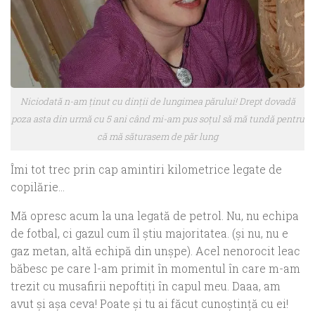
Niciodată n-am ţinut cu dinţii de lungimea părului! Drept dovadă
poza asta din urmă cu 5 ani când mi-am pus soţul să mă tundă pentru
că mă săturasem de păr lung
Îmi tot trec prin cap amintiri kilometrice legate de
copilărie…
Mă opresc acum la una legată de petrol. Nu, nu echipa
de fotbal, ci gazul cum îl ştiu majoritatea. (şi nu, nu e
gaz metan, altă echipă din unşpe). Acel nenorocit leac
băbesc pe care l-am primit în momentul în care m-am
trezit cu musafirii nepoftiţi în capul meu. Daaa, am
avut şi aşa ceva! Poate şi tu ai făcut cunoştinţă cu ei!