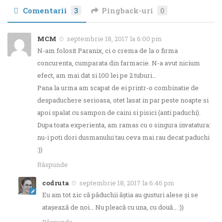
Comentarii
3
Pingback-uri
0
MCM
septembrie 18, 2017 la 6:00 pm
N-am folosit Paranix, ci o crema de la o firma
concurenta, cumparata din farmacie. N-a avut nicium
efect, am mai dat si 100 lei pe 2 tuburi…
Pana la urma am scapat de ei printr-o combinatie de
despaduchere serioasa, otet lasat in par peste noapte si
apoi spalat cu sampon de caini si pisici (anti paduchi).
Dupa toata experienta, am ramas cu o singura invatatura:
nu-i poti dori dusmanului tau ceva mai rau decat paduchi
:))
Răspunde
codruta
septembrie 18, 2017 la 6:46 pm
Eu am tot zic că păduchii ăştia au gusturi alese şi se
ataşează de noi… Nu pleacă cu una, cu două… :))
Răspunde