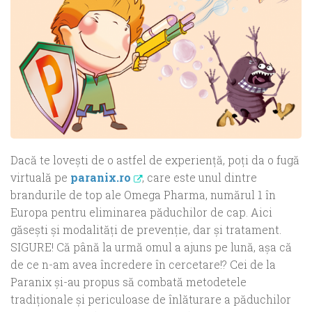
Dacă te loveşti de o astfel de experienţă, poţi da o fugă
virtuală pe
paranix.ro
, care este unul dintre
brandurile de top ale Omega Pharma, numărul 1 în
Europa pentru eliminarea păduchilor de cap. Aici
găseşti şi modalităţi de prevenţie, dar şi tratament.
SIGURE! Că până la urmă omul a ajuns pe lună, aşa că
de ce n-am avea încredere în cercetare!? Cei de la
Paranix şi-au propus să combată metodetele
tradiţionale şi periculoase de înlăturare a păduchilor