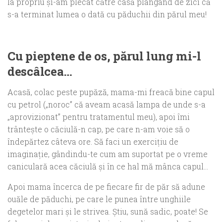
la propriu şi-am plecat către casă plângând de zici că
s-a terminat lumea o dată cu păduchii din părul meu!
Cu pieptene de os, părul lung mi-l
descâlcea…
Acasă, colac peste pupăză, mama-mi freacă bine capul
cu petrol („noroc” că aveam acasă lampa de unde s-a
„aprovizionat” pentru tratamentul meu), apoi îmi
trânteşte o căciulă-n cap, pe care n-am voie să o
îndepărtez câteva ore. Să faci un exerciţiu de
imaginaţie, gândindu-te cum am suportat pe o vreme
caniculară acea căciulă şi în ce hal mă mânca capul…
Apoi mama încerca de pe fiecare fir de păr să adune
ouăle de păduchi, pe care le punea între unghiile
degetelor mari şi le strivea. Ştiu, sună sadic, poate! Se