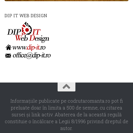
DIP IT WEB DESIGN
Informaţiile publicate pe codrutaromanta.ro pot fi
preluate doar în limita a 500 de semne, cu citarea
sursei şi link activ. Abaterea de la această regulă
constituie o încălcare a Legii 8/1996 privind dreptul de
autor.