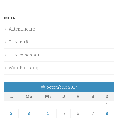
META
Autentificare
Flux intrări
Flux comentarii
WordPress.org
octombrie 2017
L
Ma
Mi
J
V
S
D
1
2
3
4
5
6
7
8