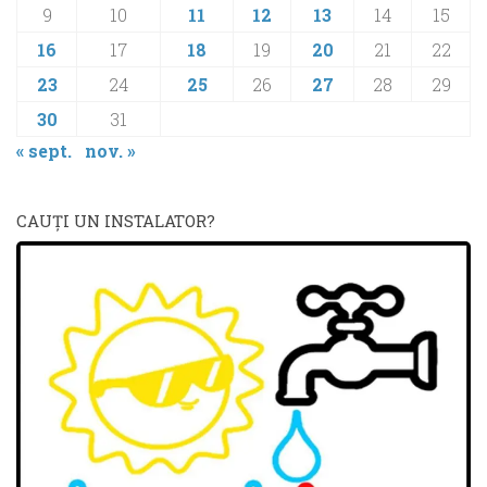
9
10
11
12
13
14
15
16
17
18
19
20
21
22
23
24
25
26
27
28
29
30
31
« sept.
nov. »
CAUŢI UN INSTALATOR?