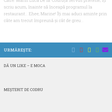
Către: Marin Luca De la: Codruţa Servus prietene, Îţi
scriu acum, înainte să înceapă programul la
restaurant… Ehee, Marine! Îţi mai aduci aminte prin
câte am trecut împreună şi cât de greu...
URMĂREȘTE:
DĂ UN LIKE – E MOCA
MEŞTERIT DE CODRU