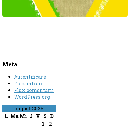
Meta
Autentificare
Flux intrări
Flux comentarii
WordPress.org
august 2026
L
Ma
Mi
J
V
S
D
1
2