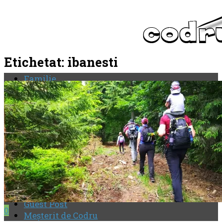
Etichetat:
ibanesti
Familie
Personal
Competiţii
evenimente
Interviu
Reportaj
Social
HaiHui
Aventurile lui MAXimilian
Gospodar amator
Politică de confidenţialitate
Guest Post
0
Meşterit de Codru