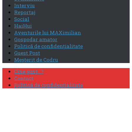
Interviu
Reportaj
Social
HaiHui
Aventurile lui MAXimilian
Gospodar amator
Politică de confidenţialitate
Guest Post
Meşterit de Codru
Cine sunt…?
Contact
Politică de confidenţialitate