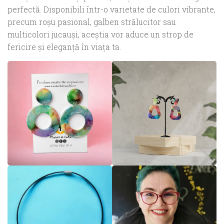
perfectă. Disponibili într-o varietate de culori vibrante,
precum roșu pasional, galben strălucitor sau
multicolori jucauși, aceștia vor aduce un strop de
fericire și eleganță în viața ta.