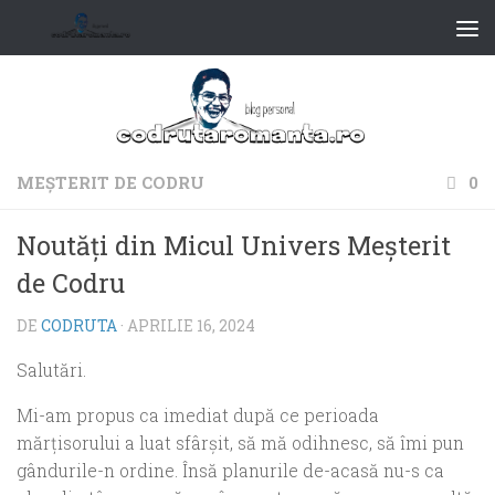
MEŞTERIT DE CODRU
0
Noutăți din Micul Univers Meșterit
de Codru
DE
CODRUTA
·
APRILIE 16, 2024
Salutări.
Mi-am propus ca imediat după ce perioada
mărțisorului a luat sfârșit, să mă odihnesc, să îmi pun
gândurile-n ordine. Însă planurile de-acasă nu-s ca