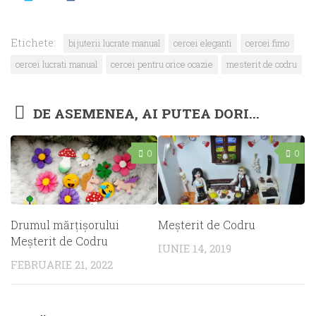
Etichete:
bijuterii lucrate manual
cercei eleganti
cercei fimo
cercei lucrati manual
cercei pentru orice ocazie
mesterit de codru
DE ASEMENEA, AI PUTEA DORI...
0
0
Drumul mărțișorului
Meşterit de Codru
Meșterit de Codru
IUNIE 14, 2019
FEBRUARIE 21, 2022