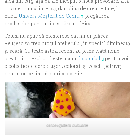
alea din târg, așa că am început o nouă provocare, altă
tură de muncă întensă, dar plină de creativitate, în
micul
Univers Meșterit de Codru
: pregătirea
produselor pentru site și târguri fizice.
Totuși nu apuc să meșteresc cât mi-ar plăcea…
Reușesc să trec pragul atelierului, în special dimineață
și seară. Cu toate astea, recent au prins viață noile
creații, iar rezultatul este acum
disponibil
pentru voi:
o colecție de cercei ușori, colorați și veseli, potriviți
pentru orice tinută și orice ocazie.
cercei galbeni cu buline