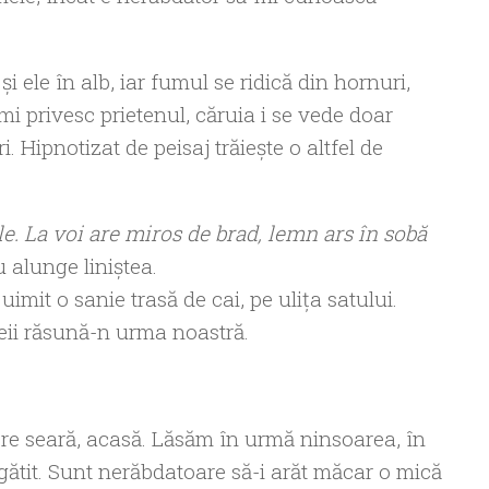
i ele în alb, iar fumul se ridică din hornuri,
Îmi privesc prietenul, căruia i se vede doar
. Hipnotizat de peisaj trăiește o altfel de
le. La voi are miros de brad, lemn ars în sobă
u alunge liniștea.
mit o sanie trasă de cai, pe ulița satului.
țeii răsună-n urma noastră.
spre seară, acasă. Lăsăm în urmă ninsoarea, în
gătit. Sunt nerăbdatoare să-i arăt măcar o mică