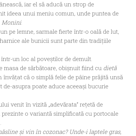
nească, iar el să aducă un strop de
ornit ideea unui meniu comun, unde puntea de
l
Monini
.
n pe lemne, sarmale fierte într-o oală de lut,
rnice ale bunicii sunt parte din tradițiile
într-un loc al poveștilor de demult.
 masa de sărbătoare, obișnuit fiind cu
dietă
 învățat că o simplă felie de pâine prăjită unsă
at de-asupra poate aduce aceeași bucurie
lui venit în vizită „adevărata” rețetă de
 prezinte o variantă simplificată cu portocale
.
sline și vin în cozonac? Unde-i laptele gras,