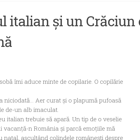
l italian și un Crăciun
nă
sobă îmi aduce minte de copilarie. O copilărie
ca niciodată… Aer curat și o plapumă pufoasă
le de-un alb imaculat.
u italian trebuie să apară. Un tip de o veselie
 lui vacanță-n România și parcă emoțiile mă
u natal, ascultând colindele românești despre