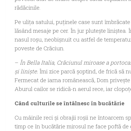
rădăcinile.
Pe ulița satului, puținele case sunt îmbrăcate ș
lăsând mesaje pe cer. În jur plutește liniștea. 
nasul roșu, neobișnuit cu astfel de temperaturi
poveste de Crăciun.
–
În Bella Italia, Crăciunul miroase a portoca
și liniște.
Îmi zice parcă șoptind, de frică să n
Fermecat de iarna românească, Dom privește ui
Aburul cailor se ridică-n aerul rece, iar clopo
Când culturile se întâlnesc în bucătărie
Cu mâinile reci și obrajii roșii ne întoarcem 
timp ce în bucătărie mirosul ne face poftă de 