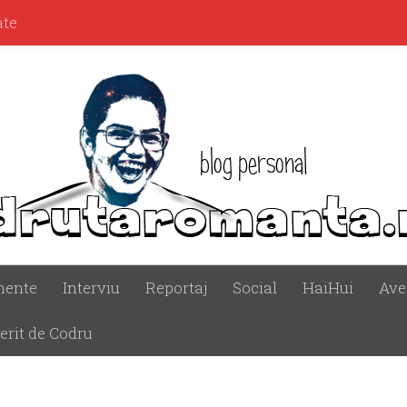
ate
mente
Interviu
Reportaj
Social
HaiHui
Ave
erit de Codru