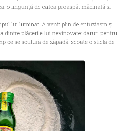
ea: o linguriță de cafea proaspăt măcinată si
pul lui luminat. A venit plin de entuziasm și
na dintre plăcerile lui nevinovate: daruri pentru
 timp ce se scutură de zăpadă, scoate o sticlă de