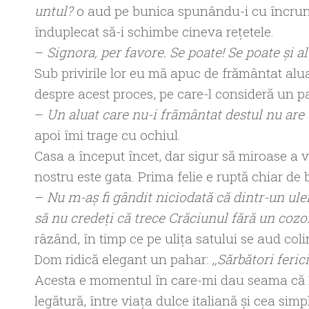
untul?
o aud pe bunica spunându-i cu încrunta
înduplecat să-i schimbe cineva rețetele.
–
Signora, per favore. Se poate! Se poate și al
Sub privirile lor eu mă apuc de frământat aluat
despre acest proces, pe care-l consideră un p
–
Un aluat care nu-i frământat destul nu are 
apoi îmi trage cu ochiul.
Casa a început încet, dar sigur să miroase a v
nostru este gata. Prima felie e ruptă chiar de 
–
Nu m-aș fi gândit niciodată că dintr-un ule
să nu credeți că trece Crăciunul fără un cozo
râzând, în timp ce pe ulița satului se aud coli
Dom ridică elegant un pahar: ,
,Sărbători feric
Acesta e momentul în care-mi dau seama că 
legătură, între viața dulce italiană și cea sim