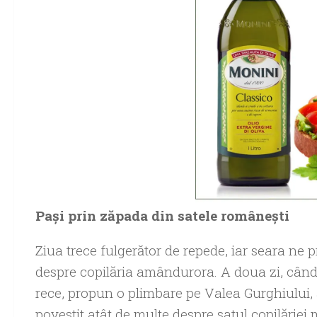
Pași prin zăpada din satele românești
Ziua trece fulgerător de repede, iar seara ne 
despre copilăria amândurora. A doua zi, când
rece, propun o plimbare pe Valea Gurghiului, 
povestit atât de multe despre satul copilăriei