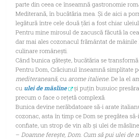
parte din ceea ce înseamnă gastronomie româ
Mediterană, în bucătăria mea. Și de aici a p
legătură între cele două țări a fost chiar uleiu
Pentru mine mirosul de zacuscă făcută la ceau
dar mai ales cozonacul frământat de mâinile ha
culinare românești.
Când bunica gătește, bucătăria se transformă 
Pentru Dom, Crăciunul înseamnă simplitate pe
mediteraneană
, cu
arome italiene.
De la el am
cu
ulei de măsline
și puțin busuioc presăr
precum o face o rețetă complexă.
Bunica devine nerăbdatoare să-i arate italianu
cozonac, asta în timp ce Dom se pregătea să-i
confiate, un strop de vin alb și ulei de măsline
–
Doamne ferește, Dom. Cum să pui ulei de mă