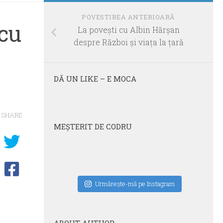
POVESTIREA ANTERIOARĂ
 cu
La povești cu Albin Hărșan
despre Război și viața la țară
DĂ UN LIKE – E MOCA
SHARE
MEŞTERIT DE CODRU
Urmăreşte-mă pe Instagram
ABOUT AUTHOR