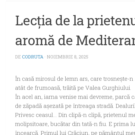
Lecția de la prietenu
aromă de Meditera
DE
CODRUTA
·
NOIEMBRIE 8, 2025
În casă mirosul de lemn ars, care trosnește-n 
atât de frumoasă, trăită pe Valea Gurghiului.
În acel an, iarna venise mai devreme, parcă 
de zăpadă așezată pe întreaga stradă. Dealuri
Privesc ceasul… Din clipă-n clipă, prietenul me
molipsitoare, bucătar din tată-n fiu. E prima
încearcă. Primul lui Crăciun, pe pământul me