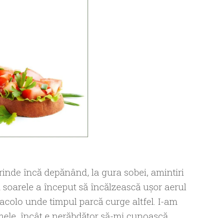
prinde încă depănând, la gura sobei, amintiri
 soarele a început să încălzească ușor aerul
acolo unde timpul parcă curge altfel. I-am
 mele, încât e nerăbdător să-mi cunoască