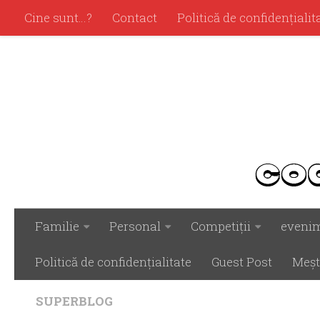
Cine sunt…?
Contact
Politică de confidenţialit
Familie
Personal
Competiţii
eveni
Politică de confidenţialitate
Guest Post
Meşt
SUPERBLOG