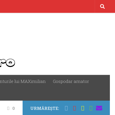
nturile lui MAXimilian
Gospodar amator
0
URMĂREȘTE: