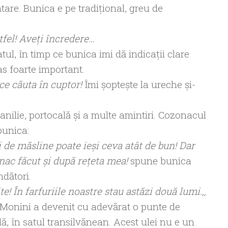
re. Bunica e pe tradițional, greu de
tfel! Aveți încredere…
ul, în timp ce bunica imi dă indicații clare
as foarte important.
ce căuta în cuptor!
Îmi șoptește la ureche și-
anilie, portocală și a multe amintiri. Cozonacul
bunica:
i de măsline poate ieși ceva atât de bun! Dar
nac făcut și după rețeta mea!
spune bunica
ndători.
ite! În farfuriile noastre stau astăzi două lumi.,,
Monini a devenit cu adevărat o punte de
plă, în satul transilvănean. Acest ulei nu e un