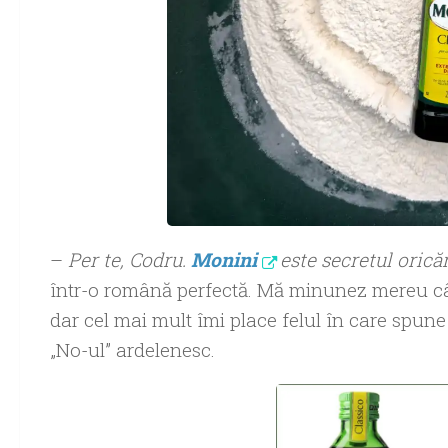
–
Per te, Codru.
Monini
este secretul oricăr
într-o română perfectă. Mă minunez mereu cât
dar cel mai mult îmi place felul în care spune
„No-ul” ardelenesc.