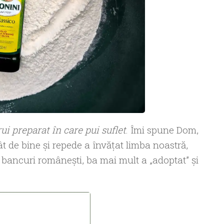
ui preparat în care pui suflet
. Îmi spune Dom,
 de bine și repede a învățat limba noastră,
 bancuri românești, ba mai mult a „adoptat” și