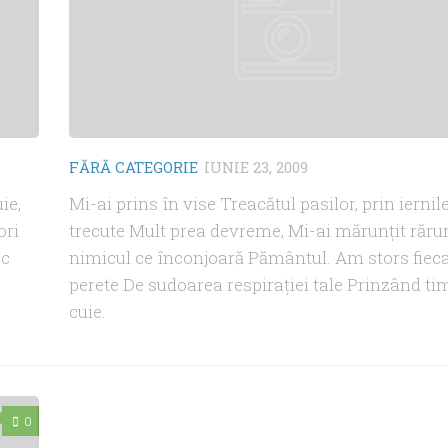
FĂRĂ CATEGORIE
IUNIE 23, 2009
ie,
Mi-ai prins în vise Treacătul pasilor, prin iernil
ori
trecute Mult prea devreme, Mi-ai mărunţit răru
sc
nimicul ce înconjoară Pământul. Am stors fiec
perete De sudoarea respiraţiei tale Prinzând ti
cuie.
0