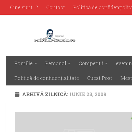
Cine sunt…?
Contact
Politică de confidenţialit
Familie
Personal
Competiţii
eveni
Politică de confidenţialitate
Guest Post
Meşt
ARHIVĂ ZILNICĂ:
IUNIE 23, 2009