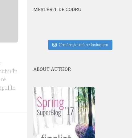
MEŞTERIT DE CODRU
Urmăreşte-mă pe Instagram
e
ABOUT AUTHOR
nchii În
are
mpul În