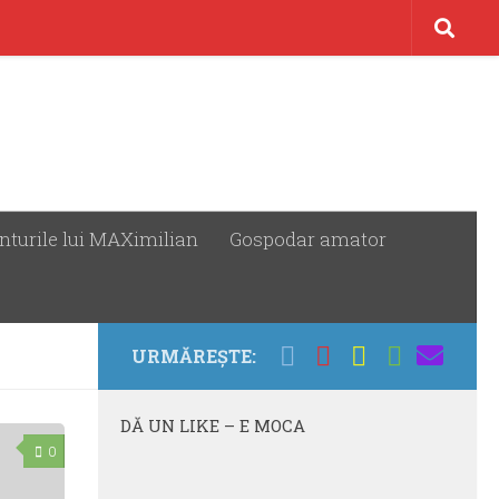
nturile lui MAXimilian
Gospodar amator
URMĂREȘTE:
DĂ UN LIKE – E MOCA
0