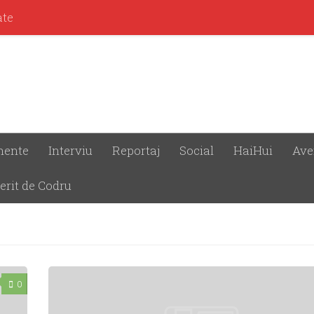
ate
mente
Interviu
Reportaj
Social
HaiHui
Ave
erit de Codru
0