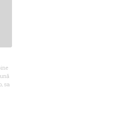
bine
bună
p, sa