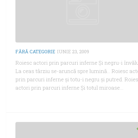
FĂRĂ CATEGORIE
IUNIE 23, 2009
Roiesc actori prin parcuri inferne Şi negru-i învălu
La ceas târziu se-aruncă spre lumină… Roiesc act
prin parcuri inferne şi totu-i negru şi putred. Roie
actori prin parcuri inferne Şi totul miroase...