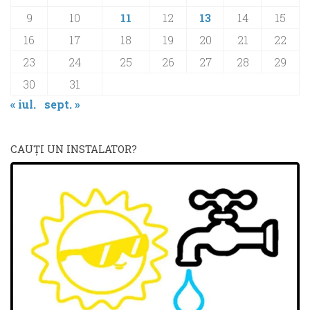
9
10
11
12
13
14
15
16
17
18
19
20
21
22
23
24
25
26
27
28
29
30
31
« iul.
sept. »
CAUŢI UN INSTALATOR?