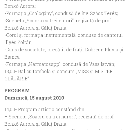
Benkő Aurora;
-Formaţia „Csalogány”, condusă de înv. Szász Teréz;
-Sceneta „Soacra cu trei nurori”, regizată de prof.
Benkő Aurora şi Găluţ Diana;
-Corul şi formaţia instrumentală, conduse de cantorul
Illyés Zoltán;
-Dans de societate, pregătit de fraţii Dobrean Flaviu şi
Bianca;
-Formaţia „Harmatcsepp”, condusă de Vass István;
18,00- Bal cu tombolă şi concurs „MISS şi MISTER
GLĂJĂRIE”
PROGRAM
Duminică, 15 august 2010
14,00- Program artistic constând din:
– Sceneta „Soacra cu trei nurori”, regizată de prof.
Benkő Aurora şi Găluţ Diana;