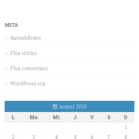
META
Autentificare
Flux intrări
Flux comentarii
WordPress.org
august 2010
L
Ma
Mi
J
V
S
D
1
2
3
4
5
6
7
8