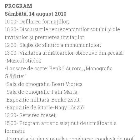
PROGRAM
Sâmbătă, 14 august 2010
10,00- Defilarea formaţiilor;
10,30- Discursurile reprezentanţilor satului şi ale
invitaţilor şi premierea invitaţilor;
12,30- Slujba de sfinţire a monumentelor;
13,00- Vizitarea următoarelor obiective din şcoală:
-Muzeul sticlei;
-Lansare de carte: Benkő Aurora, „Monografia
Glăjăriei”
-Sala de etnografie-Boari Viorica
-Sala de etnografie-Pálfi Mária;
-Expoziţie militară-Benkő Zsolt;
-Expoziţie de istorie-Nagy László.
13,30- Servirea mesei;
15,00- Program artistic susţinut de următoarele
formaţii:
-Formaţia de dans popular românesc, condusă de prof.