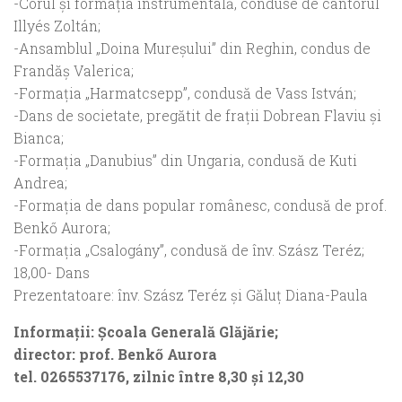
-Corul şi formaţia instrumentală, conduse de cantorul
Illyés Zoltán;
-Ansamblul „Doina Mureşului” din Reghin, condus de
Frandăş Valerica;
-Formaţia „Harmatcsepp”, condusă de Vass István;
-Dans de societate, pregătit de fraţii Dobrean Flaviu şi
Bianca;
-Formaţia „Danubius” din Ungaria, condusă de Kuti
Andrea;
-Formaţia de dans popular românesc, condusă de prof.
Benkő Aurora;
-Formaţia „Csalogány”, condusă de înv. Szász Teréz;
18,00- Dans
Prezentatoare: înv. Szász Teréz şi Găluţ Diana-Paula
Informaţii: Şcoala Generală Glăjărie;
director: prof. Benkő Aurora
tel. 0265537176, zilnic între 8,30 şi 12,30