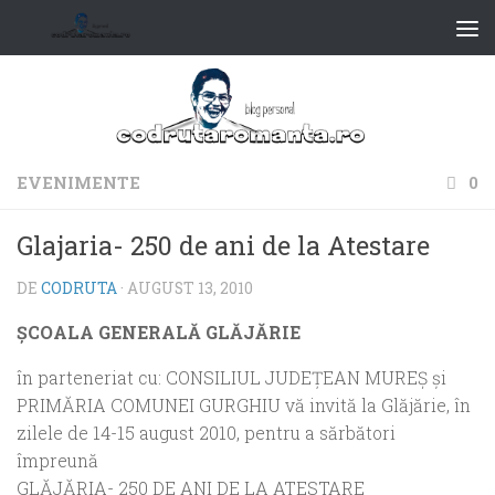
EVENIMENTE
0
Glajaria- 250 de ani de la Atestare
DE
CODRUTA
·
AUGUST 13, 2010
ŞCOALA GENERALĂ GLĂJĂRIE
în parteneriat cu: CONSILIUL JUDEŢEAN MUREŞ şi
PRIMĂRIA COMUNEI GURGHIU vă invită la Glăjărie, în
zilele de 14-15 august 2010, pentru a sărbători
împreună
GLĂJĂRIA- 250 DE ANI DE LA ATESTARE