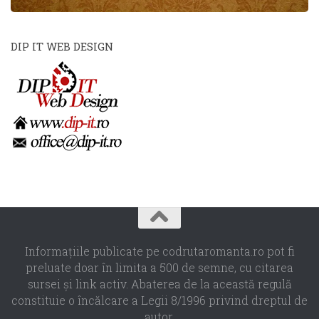
DIP IT WEB DESIGN
Informaţiile publicate pe codrutaromanta.ro pot fi
preluate doar în limita a 500 de semne, cu citarea
sursei şi link activ. Abaterea de la această regulă
constituie o încălcare a Legii 8/1996 privind dreptul de
autor.