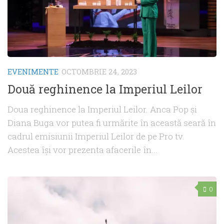
EVENIMENTE
OCTOMBRIE 24, 2023
Două reghinence la Imperiul Leilor
Doua reghinence la Imperiul Leilor. Anca Pop și
Diana Buga vor putea fi urmărite în această seară în
cadrul emisiunii Imperiul Leilor de pe Pro tv.
Acestea își vor prezenta afacerile în...
0