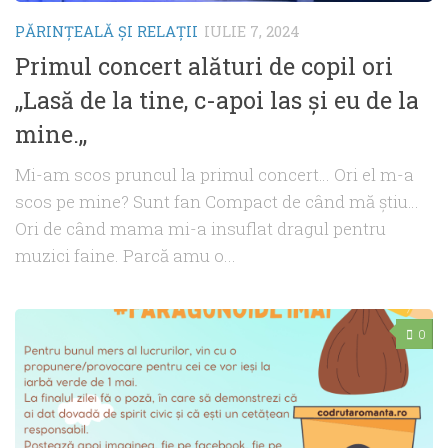
PĂRINŢEALĂ ŞI RELAŢII
IULIE 7, 2024
Primul concert alături de copil ori
,,Lasă de la tine, c-apoi las și eu de la
mine.,,
Mi-am scos pruncul la primul concert… Ori el m-a
scos pe mine? Sunt fan Compact de când mă știu…
Ori de când mama mi-a insuflat dragul pentru
muzici faine. Parcă amu o...
0