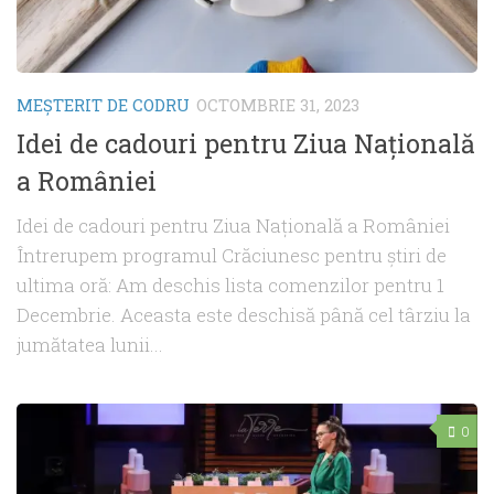
MEŞTERIT DE CODRU
OCTOMBRIE 31, 2023
Idei de cadouri pentru Ziua Națională
a României
Idei de cadouri pentru Ziua Națională a României
Întrerupem programul Crăciunesc pentru știri de
ultima oră: Am deschis lista comenzilor pentru 1
Decembrie. Aceasta este deschisă până cel târziu la
jumătatea lunii...
0