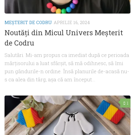
MEŞTERIT DE CODRU
APRILIE 16, 2024
Noutăți din Micul Univers Meșterit
de Codru
Salutări. Mi-am propus ca imediat după ce perioada
mărțisorului a luat sfârșit, să mă odihnesc, să îmi
pun gândurile-n ordine. Însă planurile de-acasă nu-
s ca alea din târg, așa că am început...
1