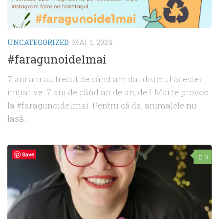
UNCATEGORIZED
MAI 1, 2024
#faragunoide1mai
7 ani ani au trecut de când am dat drumul acestei
inițiative. 7 ani de când an de an, de 1 Mai te provoc
la #faragunoide1mai. Pentru că da, animalele nu
lasă...
Save
0