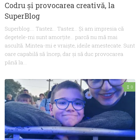
Codru și provocarea creativă, la
SuperBlog
Superblog…. Tastez… Tastez… Și am impresia că
degetele-mi sunt amorțite… parcă nu mă mai
ascultă. Mintea-mi e vraiște, ideile amestecate. Sunt
oare capabilă să încep, dar și să duc provocarea
până la...
0