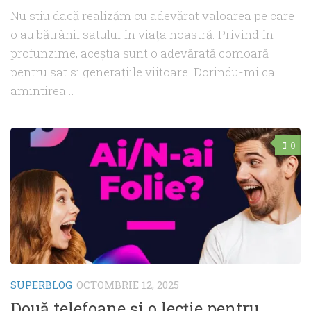
Nu stiu dacă realizăm cu adevărat valoarea pe care
o au bătrânii satului în viața noastră. Privind în
profunzime, aceștia sunt o adevărată comoară
pentru sat si generațiile viitoare. Dorindu-mi ca
amintirea...
0
SUPERBLOG
OCTOMBRIE 12, 2025
Două telefoane și o lecție pentru