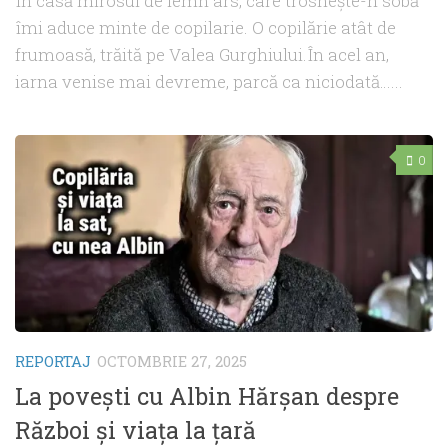
În casă mirosul de lemn ars, care trosnește-n sobă
îmi aduce minte de copilarie. O copilărie atât de
frumoasă, trăită pe Valea Gurghiului.În acel an,
iarna venise mai devreme, parcă ca niciodată…...
0
REPORTAJ
OCTOMBRIE 27, 2025
La povești cu Albin Hărșan despre
Război și viața la țară