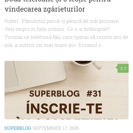
vindecarea zgârieturilor
Suferi…Pământul parcă-ți pleacă de sub picioare…
Vezi negru in fața ochilor…Ce s-a întâmplat?
Tocmai ce telefonul tău, care sperai să reziste ani de
zile, a suferit cel mai mare șoc. Ecranul e...
0
SUPERBLOG
SEPTEMBRIE 17, 2025