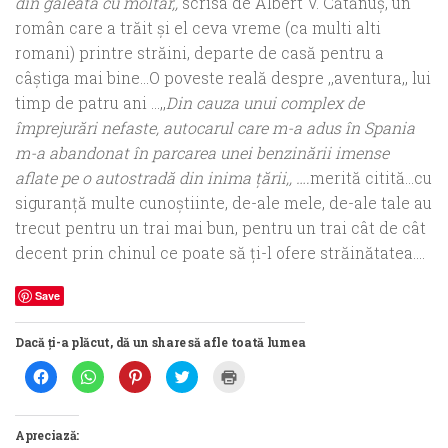
din galeata cu moltar,,
scrisa de Albert V. Cătănuş, un
român care a trăit şi el ceva vreme (ca multi alti
romani) printre străini, departe de casă pentru a
câştiga mai bine…O poveste reală despre ,,aventura,, lui
timp de patru ani …,,
Din cauza unui complex de
împrejurări nefaste, autocarul care m-a adus în Spania
m-a abandonat în parcarea unei benzinării imense
aflate pe o autostradă din inima ţării,, ….
merită citită…cu
siguranţă multe cunoştiinte, de-ale mele, de-ale tale au
trecut pentru un trai mai bun, pentru un trai cât de cât
decent prin chinul ce poate să ţi-l ofere străinătatea….
Save
Dacă ți-a plăcut, dă un share să afle toată lumea
Dă
Dă
Dă
Dă
Dă
clic
clic
clic
clic
clic
pentru
pentru
pentru
pentru
pentru
a
partajare
a
a
a
partaja
pe
partaja
partaja
imprima(Se
pe
WhatsApp(Se
pe
pe
deschide
Apreciază:
Facebook(Se
deschide
Pinterest(Se
Twitter(Se
într-