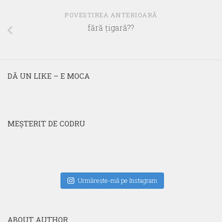
POVESTIREA ANTERIOARĂ
fără ţigară??
DĂ UN LIKE – E MOCA
MEŞTERIT DE CODRU
Urmăreşte-mă pe Instagram
ABOUT AUTHOR