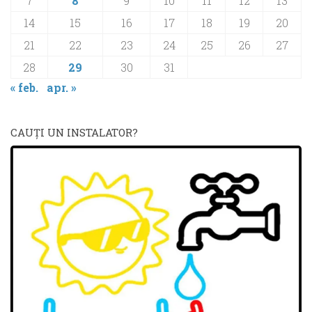
7
8
9
10
11
12
13
14
15
16
17
18
19
20
21
22
23
24
25
26
27
28
29
30
31
« feb.
apr. »
CAUŢI UN INSTALATOR?