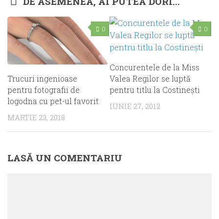
DE ASEMENEA, AI PUTEA DORI...
0
0
Concurentele de la Miss
Trucuri ingenioase
Valea Regilor se luptă
pentru fotografii de
pentru titlu la Costineşti
logodna cu pet-ul favorit
IUNIE 27, 2012
MARTIE 23, 2018
LASĂ UN COMENTARIU