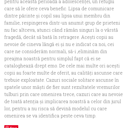
pentru această perioadă a adolescenţei, un refugiu
care să le ofere ceva benefic. Lipsa de comunicare
dintre părinte şi copil sau lipsa unui membru din
familie, respingerea dintr-un anumit grup de prieteni
nu fac altceva, atunci când rămân singuri la o vârstă
fragedă, decât să bată în retragere. Aceşti copii au
nevoie de cineva lângă ei şi nu e indicat ca noi, cei
care ne considerăm normali, să-i ,eliminăm din
preajma noastră pentru simplul fapt că ei se
cataloghează drept emo. De cele mai multe ori aceşti
copii au foarte multe de oferit, au calităţi ascunse care
trebuie exploatate. Cazuri sociale solitare ascunse în
spatele unor măşti de fier sunt rezultatele vremurilor
tulburi prin care omenirea trece, cazuri care au nevoie
de toată atenţia şi implicarea noastră a celor din jurul
lor, pentru a nu risca să devină modelul cu care
omenirea se va identifica peste ceva timp.
Save