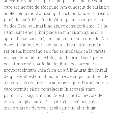
adevărate valori sau pur şi simplu, un suflet de copil
care are nevoie de afecţiune. Am cunoscut de curând o
adolescentă de 12 ani, simpatică, talentată, vorbăreaţă,
plină de viaţă. Păstrăm legătura pe messenger destul
de des. Este, sau mai bine zis, se consideră emo. „De la
10 ani sunt emo şi îmi place să mă tai, am ajuns şi la
spital din cauza asta”, îmi spunea într-una din zile. Am
devenit confuză dar asta nu m-a făcut să nu rămân
raţională, încercând să o fac să înţeleagă că la vârsta
ei acest fenomen nu e totuşi unul normal şi că peste
ceva timp o să-i pară rău de rănile pe care şi le-a
provocat singură. Însă frica de a fi înlăturat din grupul
de „prieteni” este mult mai mare decât posibilitatea de
a încerca să renunţe la o autodistrugere. Dar ne putem
oare permite să ne complacem în această stare
psihică? Cu siguranţă, nu! Aceşti tineri au nevoie de
cineva lângă ei care să-i ajute să treacă peste aşa
zisele stări de depresie şi să caute un alt refugiu