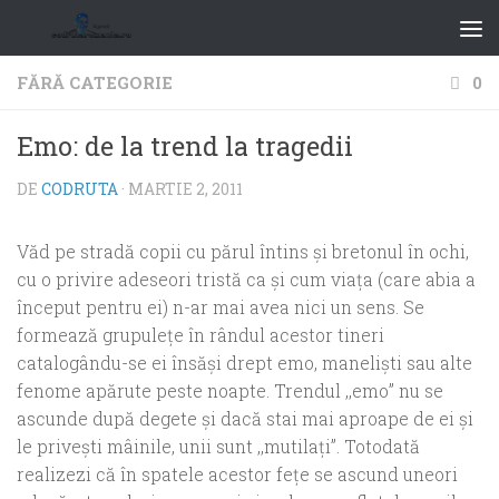
FĂRĂ CATEGORIE
0
Emo: de la trend la tragedii
DE
CODRUTA
·
MARTIE 2, 2011
Văd pe stradă copii cu părul întins şi bretonul în ochi,
cu o privire adeseori tristă ca şi cum viaţa (care abia a
început pentru ei) n-ar mai avea nici un sens. Se
formează grupuleţe în rândul acestor tineri
catalogându-se ei însăşi drept emo, manelişti sau alte
fenome apărute peste noapte. Trendul ,,emo” nu se
ascunde după degete şi dacă stai mai aproape de ei şi
le priveşti mâinile, unii sunt ,,mutilaţi”. Totodată
realizezi că în spatele acestor feţe se ascund uneori