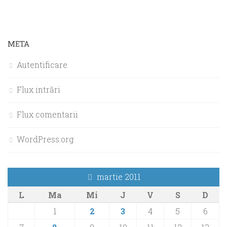
META
Autentificare
Flux intrări
Flux comentarii
WordPress.org
martie 2011
L
Ma
Mi
J
V
S
D
1
2
3
4
5
6