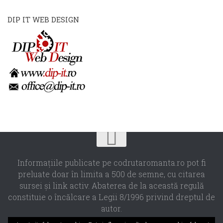
DIP IT WEB DESIGN
Informaţiile publicate pe codrutaromanta.ro pot fi
preluate doar în limita a 500 de semne, cu citarea
sursei şi link activ. Abaterea de la această regulă
constituie o încălcare a Legii 8/1996 privind dreptul de
autor.