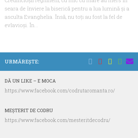
Credincioșii reghineni, cu mic cu mare au mers în
seara de înviere la biserică pentru a lua lumină și a
asculta Evanghelia. Însă, nu toți au fost la fel de
evlavioși. În...
URMĂREȘTE:
DĂ UN LIKE – E MOCA
https://www.facebook.com/codrutaromanta.ro/
MEŞTERIT DE CODRU
https://www.facebook.com/mesteritdecodru/