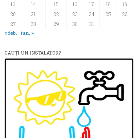
13
14
15
16
17
18
19
20
21
22
23
24
25
26
27
28
29
30
31
« feb.
iun. »
CAUŢI UN INSTALATOR?