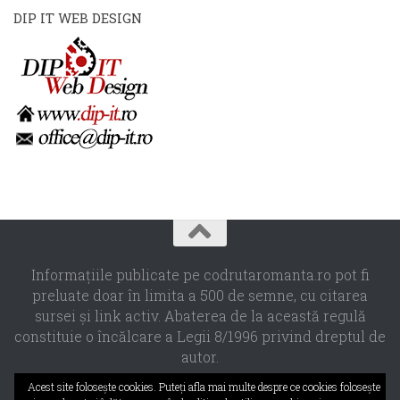
DIP IT WEB DESIGN
Informaţiile publicate pe codrutaromanta.ro pot fi
preluate doar în limita a 500 de semne, cu citarea
sursei şi link activ. Abaterea de la această regulă
constituie o încălcare a Legii 8/1996 privind dreptul de
autor.
Propulsat de
- Designed with the
Hueman theme
Acest site foloseşte cookies. Puteţi afla mai multe despre ce cookies foloseşte