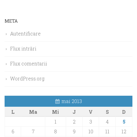
META
Autentificare
Flux intrări
Flux comentarii
WordPress.org
mai 2013
L
Ma
Mi
J
V
S
D
1
2
3
4
5
6
7
8
9
10
11
12