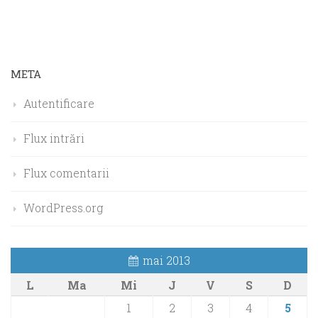
META
Autentificare
Flux intrări
Flux comentarii
WordPress.org
mai 2013
L
Ma
Mi
J
V
S
D
1
2
3
4
5