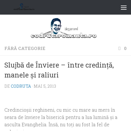
FĂRĂ CATEGORIE
0
Slujbă de Înviere – între credință,
manele și raliuri
DE
CODRUTA
·
MAI 5, 2013
Credincioșii reghineni, cu mic cu mare au mers în
seara de înviere la biserică pentru a lua lumină și a
asculta Evanghelia.
Însă, nu toți au fost la fel de