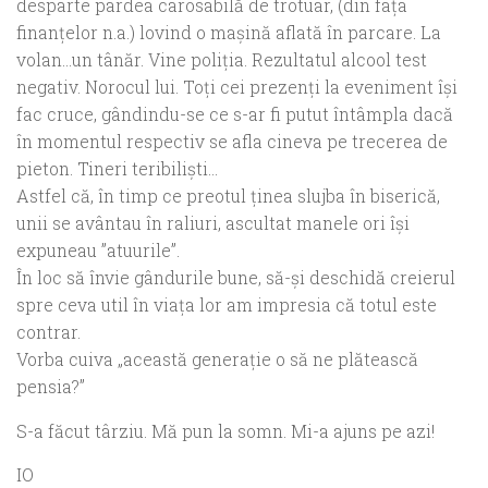
desparte pardea carosabilă de trotuar, (din fața
finanțelor n.a.) lovind o mașină aflată în parcare. La
volan…un tânăr. Vine poliția. Rezultatul alcool test
negativ. Norocul lui. Toți cei prezenți la eveniment își
fac cruce, gândindu-se ce s-ar fi putut întâmpla dacă
în momentul respectiv se afla cineva pe trecerea de
pieton. Tineri teribiliști…
Astfel că, în timp ce preotul ținea slujba în biserică,
unii se avântau în raliuri, ascultat manele ori își
expuneau ”atuurile”.
În loc să învie gândurile bune, să-și deschidă creierul
spre ceva util în viața lor am impresia că totul este
contrar.
Vorba cuiva „această generație o să ne plătească
pensia?”
S-a făcut târziu. Mă pun la somn. Mi-a ajuns pe azi!
IO