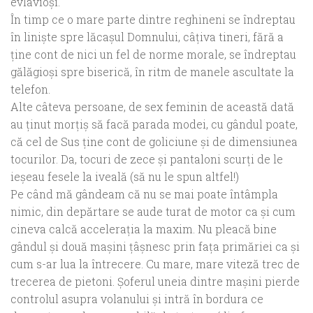
evlavioși.
În timp ce o mare parte dintre reghineni se îndreptau
în liniște spre lăcașul Domnului, câțiva tineri,
fără a
ține cont de nici un fel de norme morale
, se îndreptau
gălăgioși spre biserică, în ritm de manele ascultate la
telefon.
Alte câteva persoane, de sex feminin de această dată
au ținut morțiș
să facă parada modei, cu gândul poate,
că cel de Sus ține cont de goliciune și de dimensiunea
tocurilor. Da, tocuri de zece și pantaloni scurți de le
ieșeau fesele la iveală (să nu le spun altfel!)
Pe când mă gândeam că nu se mai poate întâmpla
nimic, din depărtare se aude turat de motor ca și cum
cineva calcă accelerația la maxim. Nu pleacă bine
gândul și două mașini țâșnesc prin fața primăriei ca și
cum s-ar lua la întrecere. Cu mare, mare viteză trec de
trecerea de pietoni. Șoferul uneia dintre mașini pierde
controlul asupra volanului și intră în bordura ce