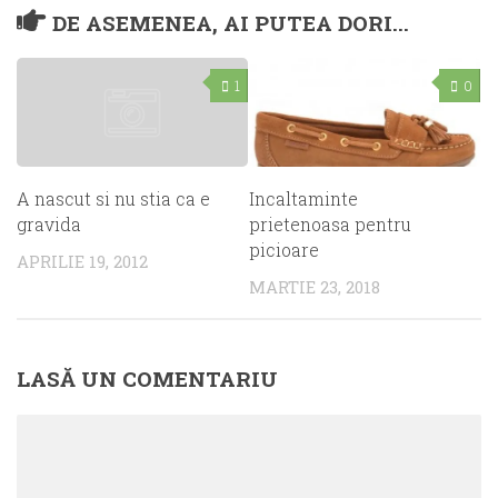
DE ASEMENEA, AI PUTEA DORI...
1
0
Incaltaminte
A nascut si nu stia ca e
prietenoasa pentru
gravida
picioare
APRILIE 19, 2012
MARTIE 23, 2018
LASĂ UN COMENTARIU