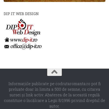
DIP IT WEB DESIGN
Informaţiile publicate pe codrutaromanta.ro pot fi
preluate doar în limita a 500 de semne, cu citarea
sursei şi link activ. Abaterea de la această regulă
constituie o încălcare a Legii 8/1996 privind dreptul de
autor.