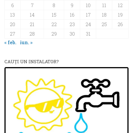
6
7
8
9
10
11
12
13
14
15
16
17
18
19
20
21
22
23
24
25
26
27
28
29
30
31
« feb.
iun. »
CAUŢI UN INSTALATOR?