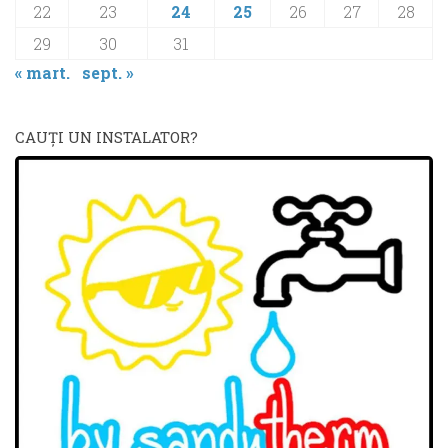
22
23
24
25
26
27
28
29
30
31
« mart.
sept. »
CAUŢI UN INSTALATOR?