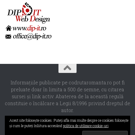
Informaţiile publicate pe codrutaromanta.ro pot fi
preluate doar în limita a 500 de semne, cu citarea
sursei şi link activ. Abaterea de la această regulă
constituie o încălcare a Legii 8/1996 privind dreptul de
autor.
Propulsat de
- Designed with the
Hueman theme
Acest site foloseşte cookies. Puteţi afla mai multe despre ce cookies foloseşte
şi cum le puteţi înlătura accesând
politica de utilizare cookie-uri