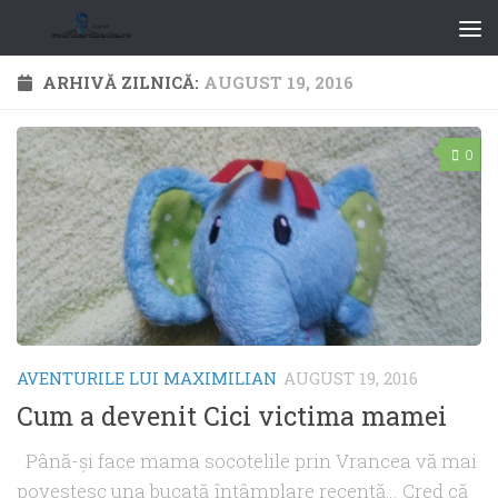
ARHIVĂ ZILNICĂ:
AUGUST 19, 2016
0
AVENTURILE LUI MAXIMILIAN
AUGUST 19, 2016
Cum a devenit Cici victima mamei
Până-și face mama socotelile prin Vrancea vă mai
povestesc una bucată întâmplare recentă… Cred că