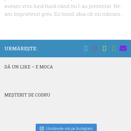
aveam vreo lună bună când mi l-au prezentat. Ne-
am împrietenit greu. Eu timid, abia că-mi ridicam...
URMĂREȘTE:
DĂ UN LIKE – E MOCA
MEŞTERIT DE CODRU
Urmăreşte-mă pe Instagram