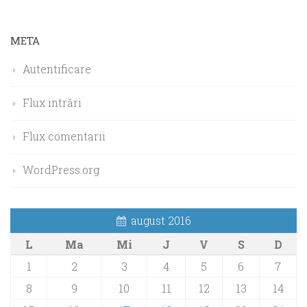
META
Autentificare
Flux intrări
Flux comentarii
WordPress.org
august 2016
L
Ma
Mi
J
V
S
D
1
2
3
4
5
6
7
8
9
10
11
12
13
14