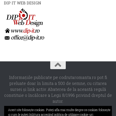
DIP IT WEB DESIGN
Informaţiile publicate pe codrutaromanta.ro pot fi
preluate doar în limita a 500 de semne, cu citarea
sursei şi link activ. Abaterea de la această regulă
constituie o încălcare a Legii 8/1996 privind dreptul de
autor.
Propulsat de
- Designed with the
Hueman theme
Acest site foloseşte cookies. Puteţi afla mai multe despre ce cookies foloseşte
şi cum le puteţi înlătura accesând
politica de utilizare cookie-uri