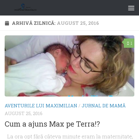
ARHIVĂ ZILNICĂ:
AUGUST 25, 2016
1
AVENTURILE LUI MAXIMILIAN
/
JURNAL DE MAMĂ
AUGUST 25, 2016
Cum a ajuns Max pe Terra!?
La ora opt fără câteva minute eram la maternitate,