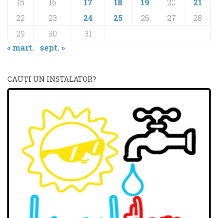
15
16
17
18
19
20
21
22
23
24
25
26
27
28
29
30
31
« mart.
sept. »
CAUŢI UN INSTALATOR?