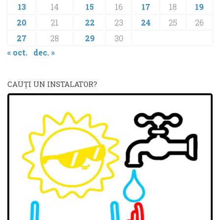
13
14
15
16
17
18
19
20
21
22
23
24
25
26
27
28
29
30
« oct.
dec. »
CAUŢI UN INSTALATOR?