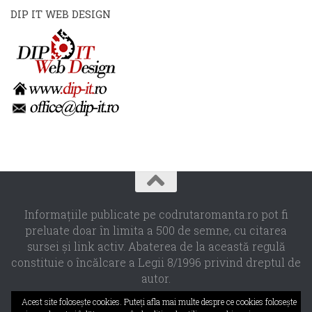
DIP IT WEB DESIGN
Informaţiile publicate pe codrutaromanta.ro pot fi
preluate doar în limita a 500 de semne, cu citarea
sursei şi link activ. Abaterea de la această regulă
constituie o încălcare a Legii 8/1996 privind dreptul de
autor.
Propulsat de
- Designed with the
Hueman theme
Acest site foloseşte cookies. Puteţi afla mai multe despre ce cookies foloseşte