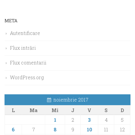
META
Autentificare
Flux intrări
Flux comentarii
WordPress.org
noiembrie 2017
L
Ma
Mi
J
V
S
D
1
2
3
4
5
6
7
8
9
10
11
12