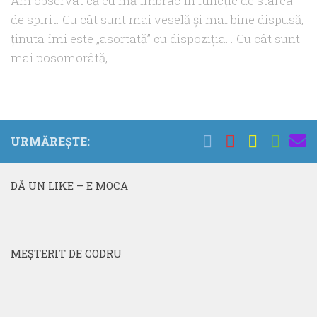
Am observat că eu mă îmbrac în funcție de starea
de spirit. Cu cât sunt mai veselă și mai bine dispusă,
ținuta îmi este „asortată” cu dispoziţia… Cu cât sunt
mai posomorâtă,...
URMĂREȘTE:
DĂ UN LIKE – E MOCA
MEŞTERIT DE CODRU