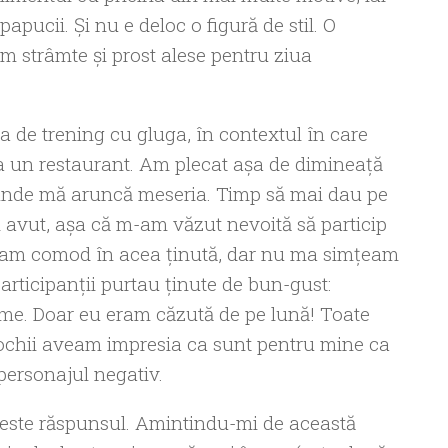
apucii. Și nu e deloc o figură de stil. O
am strâmte şi prost alese pentru ziua
 de trening cu gluga, în contextul în care
a un restaurant. Am plecat aşa de dimineaţă
i unde mă aruncă meseria. Timp să mai dau pe
avut, aşa că m-am văzut nevoită să particip
eam comod în acea ținută, dar nu ma simțeam
articipanţii purtau ținute de bun-gust:
ume. Doar eu eram căzută de pe lună! Toate
i ochii aveam impresia ca sunt pentru mine ca
 personajul negativ.
ste răspunsul. Amintindu-mi de această