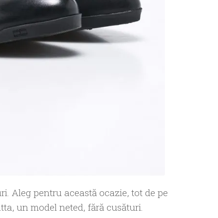
i. Aleg pentru această ocazie, tot de pe
ta, un model neted, fără cusături.