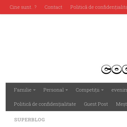
Cine sunt…?
Contact
Politică de confidenţialit
Familie
Personal
Competiţii
eveni
Politică de confidenţialitate
Guest Post
Meşt
SUPERBLOG