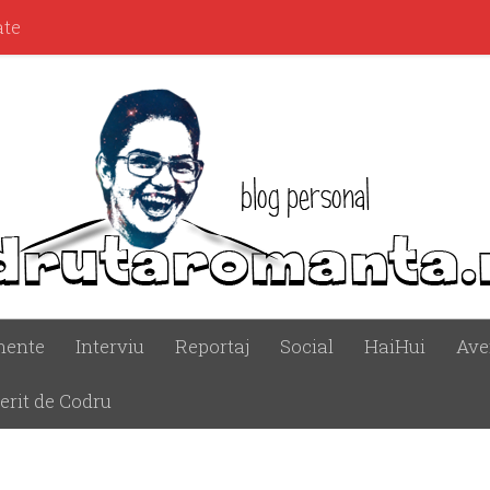
ate
mente
Interviu
Reportaj
Social
HaiHui
Ave
erit de Codru