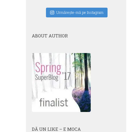
Urmăreşte-mă pe Instagram
ABOUT AUTHOR
DĂ UN LIKE – E MOCA