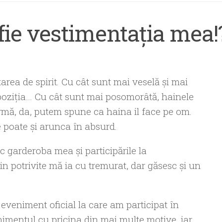
 fie vestimentaţia mea!
rea de spirit. Cu cât sunt mai veselă și mai
ispoziţia… Cu cât sunt mai posomorâtă, hainele
 urmă, da, putem spune ca haina il face pe om.
 poate și arunca în absurd.
sc garderoba mea și participările la
 potrivite mă ia cu tremurat, dar găsesc și un
veniment oficial la care am participat în
imentul cu pricina din mai multe motive, iar