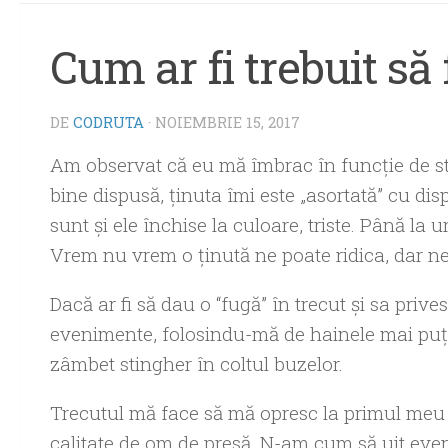
Cum ar fi trebuit să
DE
CODRUTA
·
NOIEMBRIE 15, 2017
Am observat că eu mă îmbrac în funcție de sta
bine dispusă, ținuta îmi este „asortată” cu d
sunt și ele închise la culoare, triste. Până la
Vrem nu vrem o ținută ne poate ridica, dar ne
Dacă ar fi să dau o “fugă” în trecut și sa prive
evenimente, folosindu-mă de hainele mai puțin
zâmbet stingher în coltul buzelor.
Trecutul mă face să mă opresc la primul meu e
calitate de om de presă. N-am cum să uit even