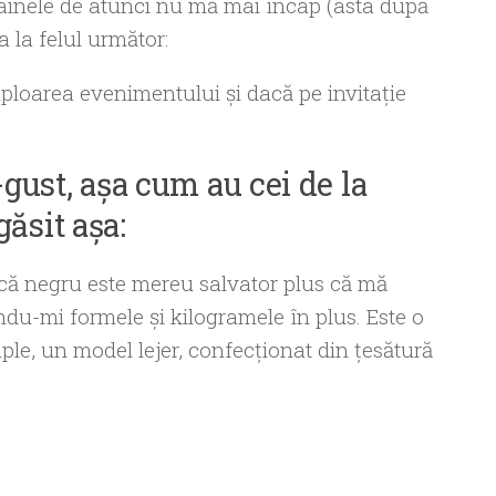
hainele de atunci nu mă mai încap (asta după
 la felul următor:
ploarea evenimentului şi dacă pe invitaţie
gust, aşa cum au cei de la
găsit aşa:
că negru este mereu salvator plus că mă
u-mi formele şi kilogramele în plus. Este o
ple, un model lejer, confecţionat din ţesătură