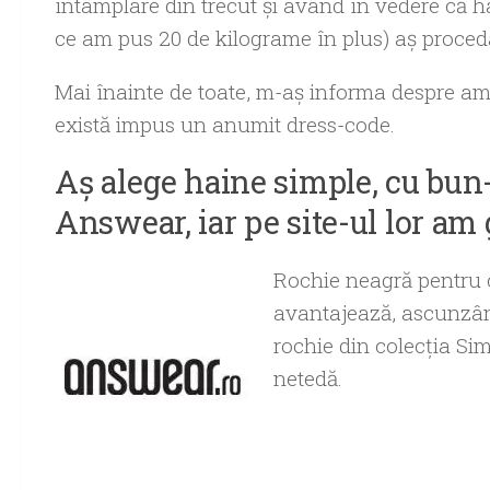
întâmplare din trecut şi având în vedere că 
ce am pus 20 de kilograme în plus) aş proceda
Mai înainte de toate, m-aş informa despre am
există impus un anumit dress-code.
Aş alege haine simple, cu bun-
Answear, iar pe site-ul lor am 
Rochie neagră pentru 
avantajează, ascunzând
rochie din colecţia Sim
netedă.