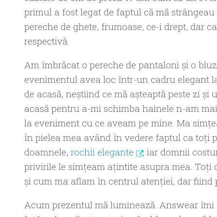
primul a fost legat de faptul că mă strângeau p
pereche de ghete, frumoase, ce-i drept, dar c
respectivă.
Am îmbrăcat o pereche de pantaloni și o bluza
evenimentul avea loc într-un cadru elegant l
de acasă, neştiind ce mă aşteaptă peste zi ş
acasă pentru a-mi schimba hainele n-am mai 
la eveniment cu ce aveam pe mine. Ma simț
în pielea mea având în vedere faptul ca toți p
doamnele,
rochii elegante
, iar domnii cost
privirile le simțeam ațintite asupra mea. Toț
și cum ma aflam în centrul atenției, dar fiind
Acum prezentul mă luminează. Answear îmi e