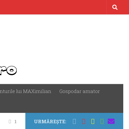
nturile lui MAXimilian
Gospodar amator
1
URMĂREȘTE: