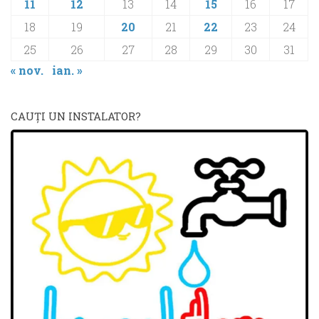
11
12
13
14
15
16
17
18
19
20
21
22
23
24
25
26
27
28
29
30
31
« nov.
ian. »
CAUŢI UN INSTALATOR?