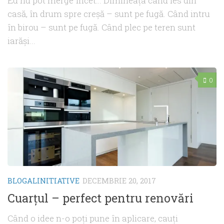
Eu nu pot merge încet… Dimineaţa când ies din
casă, în drum spre creşă – sunt pe fugă. Când intru
în birou – sunt pe fugă. Când plec pe teren sunt
iarăşi...
0
BLOGALINITIATIVE
DECEMBRIE 20, 2017
Cuarţul – perfect pentru renovări
Când o idee n-o poţi pune în aplicare, cauţi