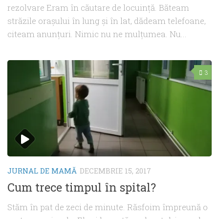
rezolvare Eram în căutare de locuință. Băteam
străzile orașului în lung și în lat, dădeam telefoane,
citeam anunțuri. Nimic nu ne mulțumea. Nu...
3
JURNAL DE MAMĂ
DECEMBRIE 15, 2017
Cum trece timpul în spital?
Stăm în pat de zeci de minute. Răsfoim împreună o