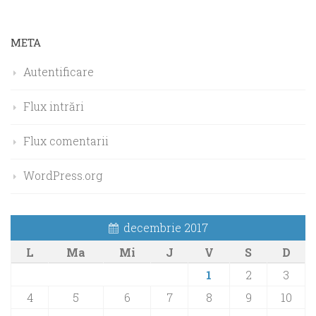
META
Autentificare
Flux intrări
Flux comentarii
WordPress.org
decembrie 2017
L
Ma
Mi
J
V
S
D
1
2
3
4
5
6
7
8
9
10