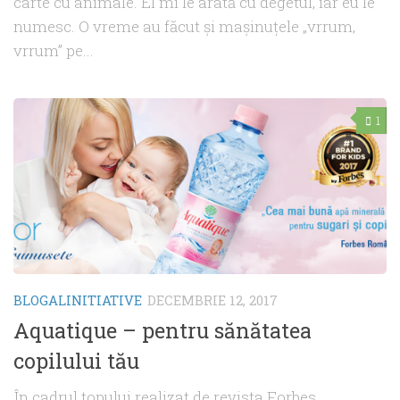
carte cu animale. El mi le arată cu degetul, iar eu le
numesc. O vreme au făcut şi maşinuţele „vrrum,
vrrum” pe...
1
BLOGALINITIATIVE
DECEMBRIE 12, 2017
Aquatique – pentru sănătatea
copilului tău
În cadrul topului realizat de revista Forbes,