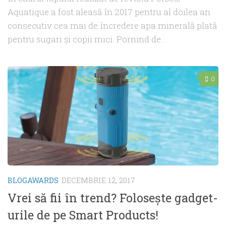
Aquatique a fost aleasă în 2017 pentru al doilea an
consecutiv cea mai de încredere apa minerală plată
pentru sugari și copii mici. Pornind de...
0
BLOGAWARDS
DECEMBRIE 12, 2017
Vrei să fii în trend? Foloseşte gadget-
urile de pe Smart Products!