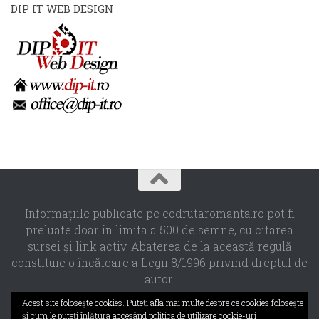
DIP IT WEB DESIGN
Informaţiile publicate pe codrutaromanta.ro pot fi
preluate doar în limita a 500 de semne, cu citarea
sursei şi link activ. Abaterea de la această regulă
constituie o încălcare a Legii 8/1996 privind dreptul de
autor.
Propulsat de
- Designed with the
Hueman theme
Acest site foloseşte cookies. Puteţi afla mai multe despre ce cookies foloseşte
şi cum le puteţi înlătura accesând
politica de utilizare cookie-uri