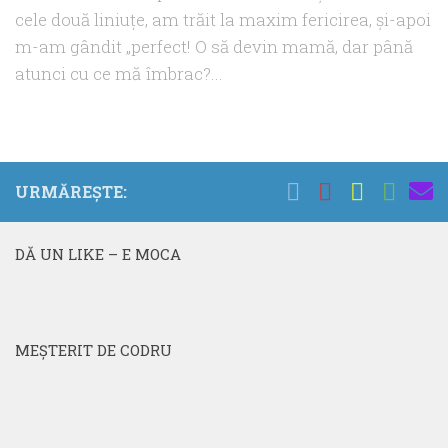
cele două liniuţe, am trăit la maxim fericirea, şi-apoi
m-am gândit „perfect! O să devin mamă, dar până
atunci cu ce mă îmbrac?...
URMĂREȘTE:
DĂ UN LIKE – E MOCA
MEŞTERIT DE CODRU