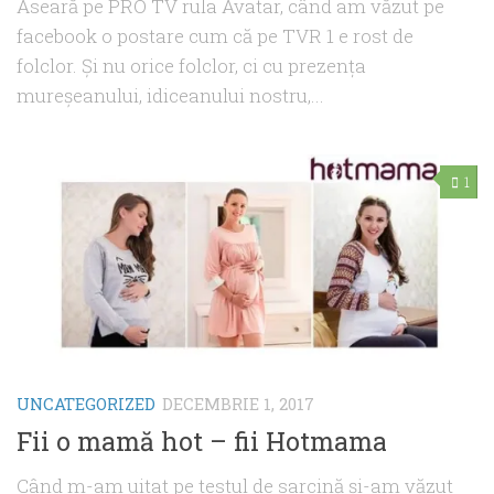
Aseară pe PRO TV rula Avatar, când am văzut pe
facebook o postare cum că pe TVR 1 e rost de
folclor. Şi nu orice folclor, ci cu prezenţa
mureşeanului, idiceanului nostru,...
1
UNCATEGORIZED
DECEMBRIE 1, 2017
Fii o mamă hot – fii Hotmama
Când m-am uitat pe testul de sarcină şi-am văzut