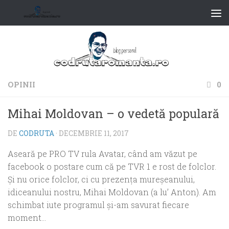
OPINII
0
Mihai Moldovan – o vedetă populară
DE
CODRUTA
·
DECEMBRIE 11, 2017
Aseară pe PRO TV rula Avatar, când am văzut pe
facebook o postare cum că pe TVR 1 e rost de folclor.
Şi nu orice folclor, ci cu prezenţa mureşeanului,
idiceanului nostru, Mihai Moldovan (a lu’ Anton). Am
schimbat iute programul şi-am savurat fiecare
moment…