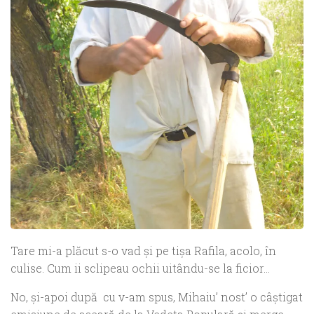
Tare mi-a plăcut s-o vad și pe tișa Rafila, a
colo, în
culise.
Cum ii sclipeau ochii uitându-se la ficior…
No,
ş
i-apoi după cu v-am spus, Mihaiu’ nost’ o câștigat