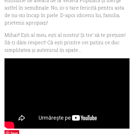
emisiune de aseară de la Vedeta Populară și merge
astfel în semifinale.
No, io
-s tare fericită pentru asta
de nu-mi încap în piele. D-apoi idicenii lui, familia,
prietenii apropiaţi!
Mihai!! Ești al meu,
eşti
al nostru! Și tre
‘ să
te prețuim!
Să-ți
dă
m respect! C
ă
ești printre cei putini ce duc
simplitatea și autenicul în spate….
Save