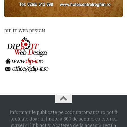
DIP IT WEB DESIGN
Informaţiile publicate pe codrutaromanta.ro pot fi
preluate doar în limita a 500 de semne, cu citarea
sursei şi link activ. Abaterea de la această regulă