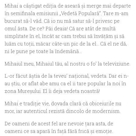
Mihai a câştigat ediţia de aseară şi merge mai departe
în semifinala emisiunii „Vedetă Populară”. Tare m-am
bucurat să-l văd. Că io nu mă satur să-l privesc pe
omul ăsta. De ce? Păi deaia! Că are atât de multă
simplitate în el, încât ar cam trebui să învăţăm şi să
luăm cu toţii, măcar câte-un pic de la el… Că el ne dă,
ni le pune pe toate la îndemână…
Mihaiul meu, Mihaiul tău, al nostru o fo’ la televiziune.
L-or făcut ăștia de la t
eveu’
național, vedeta. Dar ei n-
au știu, or aflat
abe
amu ca el ii tare popular la noi în
zona Mureșului.
El îi deja vedeta noastră!
M
ihai e tradiție vie, dovada
clară că
obiceiurile nu
mor,
iar autenticul rezistă dincolo de modernism
.
De oameni de
acest fel
are nevoie
ţ
ara asta, de
oameni ce sa apară în
faţă fără
fric
ă
și emoție.