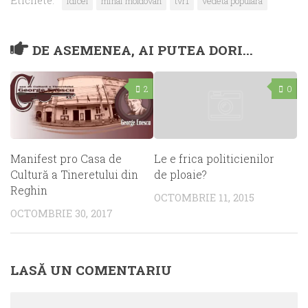
Etichete:
idicel
mihai moldovan
tvr1
vedeta populara
DE ASEMENEA, AI PUTEA DORI...
2
0
Manifest pro Casa de
Le e frica politicienilor
Cultură a Tineretului din
de ploaie?
Reghin
OCTOMBRIE 11, 2015
OCTOMBRIE 30, 2017
LASĂ UN COMENTARIU