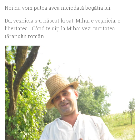
Noi
nu vo
m
putea avea niciodată bogăția lui.
Da, veșnicia s-a născut la sat. Mihai e veșnicia,
e
libertatea… Când te uiţi la Mihai vezi puritatea
ţăranului român.