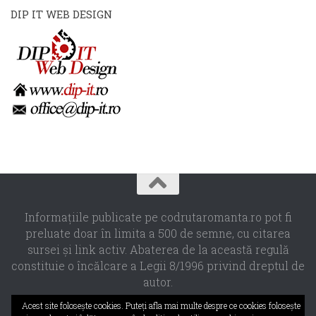
DIP IT WEB DESIGN
Informaţiile publicate pe codrutaromanta.ro pot fi
preluate doar în limita a 500 de semne, cu citarea
sursei şi link activ. Abaterea de la această regulă
constituie o încălcare a Legii 8/1996 privind dreptul de
autor.
Propulsat de
- Designed with the
Hueman theme
Acest site foloseşte cookies. Puteţi afla mai multe despre ce cookies foloseşte