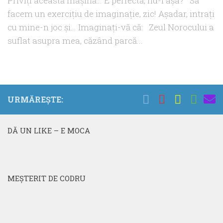
Priviţi această maşină… E perfectă, nu-i aşa? Să
facem un exerciţiu de imaginaţie, zic! Aşadar, intraţi
cu mine-n joc şi… Imaginaţi-vă că: Zeul Norocului a
suflat asupra mea, căzând parcă...
URMĂREȘTE:
DĂ UN LIKE – E MOCA
MEŞTERIT DE CODRU