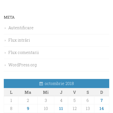
META
Autentificare
Flux intrări
Flux comentarii
WordPress.org
octombrie 2018
L
Ma
Mi
J
V
S
D
1
2
3
4
5
6
7
8
9
10
11
12
13
14