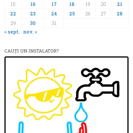
15
16
17
18
19
20
21
22
23
24
25
26
27
28
29
30
31
« sept.
nov. »
CAUŢI UN INSTALATOR?