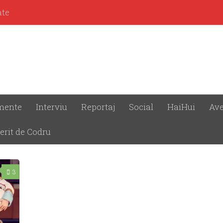
ate
mente
Interviu
Reportaj
Social
HaiHui
Ave
erit de Codru
3