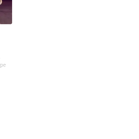
ă
 pe