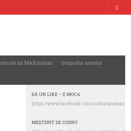
nturile lui MAXimilian
Gospodar amator
URMĂREȘTE:
DĂ UN LIKE – E MOCA
https://www.facebook.com/codrutaromanta.
MEŞTERIT DE CODRU