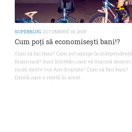
SUPERBLOG
OCTOMBRIE 18, 2018
Cum poţi să economiseşti bani!?
Cum să fac bani? Cum pot ajunge la independenţ
financiară? Sunt întrebări care vă macină deseori
mulţi dintre voi! Am dreptate? Cum să faci bani?
Există oare o reţetă în acest...