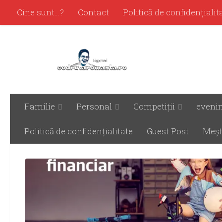
Cine sunt…?
Contact
Politică de confidenţialit
Familie
Personal
Competiţii
eveni
ARHIVĂ ZILNICĂ:
OCTOMBRIE 18, 2018
Politică de confidenţialitate
Guest Post
Meşt