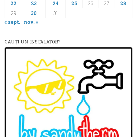
22
23
24
25
26
27
28
29
30
31
« sept.
nov. »
CAUŢI UN INSTALATOR?