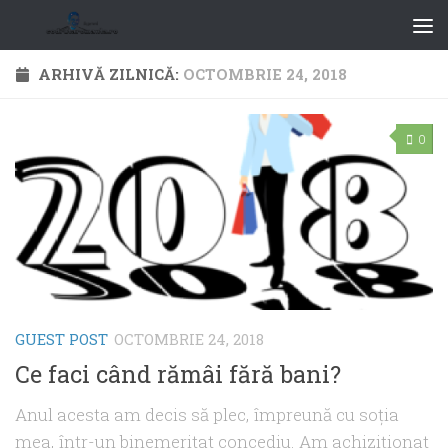
ARHIVĂ ZILNICĂ:
OCTOMBRIE 24, 2018
0
GUEST POST
OCTOMBRIE 24, 2018
Ce faci când rămâi fără bani?
Anul acesta am decis să plec, împreună cu soţia
mea, într-un binemeritat concediu. Am achiziţionat