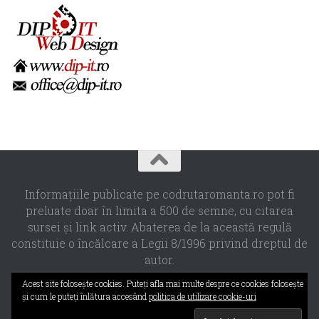
Informaţiile publicate pe codrutaromanta.ro pot fi
preluate doar în limita a 500 de semne, cu citarea
sursei şi link activ. Abaterea de la această regulă
constituie o încălcare a Legii 8/1996 privind dreptul de
autor.
Propulsat de
- Designed with the
Hueman theme
Acest site foloseşte cookies. Puteţi afla mai multe despre ce cookies foloseşte
şi cum le puteţi înlătura accesând
politica de utilizare cookie-uri