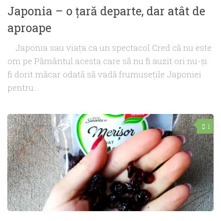
Japonia – o ţară departe, dar atât de
aproape
Japonia sau viaţa ca un spectacol Cred că nu este
om pe Pământul acesta care să nu fi auzit ori nu-şi
fi dorit măcar odată să vadă frumuseţile Japoniei
pentru...
1