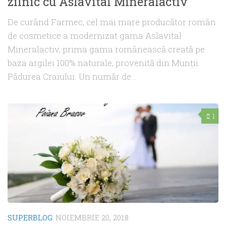
zilnic cu Aslavital Mineralactiv
De curând Farmec, cel mai mare producător român
de cosmetice a modernizat gama Aslavital
Mineralactiv, prima gama românească creată pe
baza argilei 100% naturale, provenită din Munții
Pădurea Craiului. Un număr de...
1
SUPERBLOG
NOIEMBRIE 20, 2018