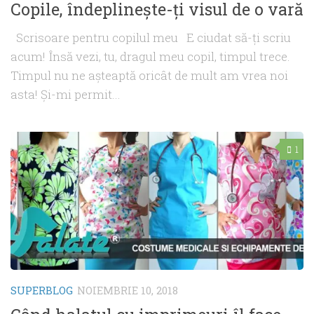
Copile, îndeplineşte-ţi visul de o vară
Scrisoare pentru copilul meu E ciudat să-ţi scriu
acum! Însă vezi, tu, dragul meu copil, timpul trece.
Timpul nu ne aşteaptă oricât de mult am vrea noi
asta! Şi-mi permit...
1
SUPERBLOG
NOIEMBRIE 10, 2018