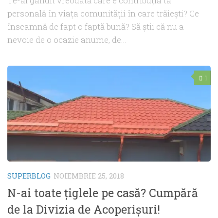
Te-ai gândit vreodată care e contribuția ta
personală în viaţa comunității în care trăieşti? Ce
înseamnă de fapt o faptă bună? Să ştii că nu a
nevoie de o ocazie anume, de...
1
SUPERBLOG
NOIEMBRIE 25, 2018
N-ai toate ţiglele pe casă? Cumpără
de la Divizia de Acoperişuri!