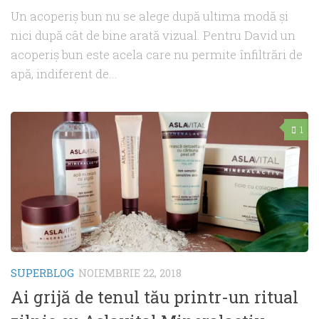
Un acoperiş bun nu se alege după ultima modă şi
nici după cât de bine arată vizual. Pentru David un
acoperiş bun este acela care nu permite înfiltrări de
apă, indiferent de...
1
SUPERBLOG
NOIEMBRIE 22, 2018
Ai grijă de tenul tău printr-un ritual