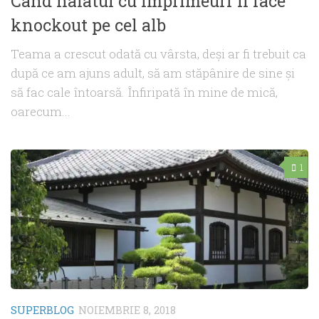
Când halatul cu imprimeuri îl face
knockout pe cel alb
Teama a crescut odată cu vârsta, deşi ar fi trebuit ca
după ce am ajuns adult, să am stăpânire de sine şi
să fac cale întoarsă. Înfiripată în mine de mică,
oarecum...
1
SUPERBLOG
NOIEMBRIE 8, 2018