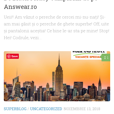
Answear.ro
Ueii!! Am văzut o pereche de cercei mi-nu-naţi! Şi-
am mai găsit şi o pereche de ghete superbe! Off, uite
şi pantalonii aceştia! Ce bine le-ar sta pe mine! Stop!
Hei! Codrule, vezi...
Save
1
SUPERBLOG
/
UNCATEGORIZED
NOIEMBRIE 13, 2018