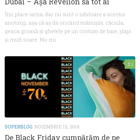
Dubai – Aşa Revelion să tot ai
Îmi place iarna, dar nu sunt o iubitoare a acestui
anotimp, aşa că aş da oricând mănuşile, căciula,
geaca groasă şi ghetele pe un costum de baie, şlapi
şi mult soare. Nu-mi...
1
SUPERBLOG
NOIEMBRIE 15, 2018
De Black Friday cumpărăm de pe