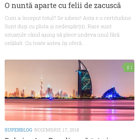
O nuntă aparte cu felii de zacuscă
Cum a început totul? Se iubesc! Asta e o certitudine.
Sunt duşi cu pluta şi nedespărţiţi. Rare sunt
situaţiile când ajung să plece undeva unul fără
celălalt. Cu toate astea îşi oferă...
1
SUPERBLOG
NOIEMBRIE 17, 2018