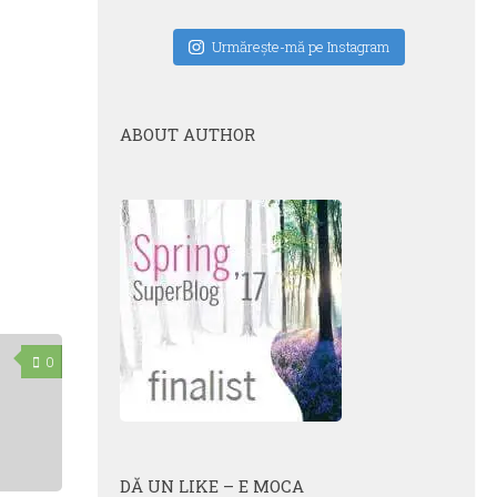
Urmăreşte-mă pe Instagram
ABOUT AUTHOR
0
DĂ UN LIKE – E MOCA