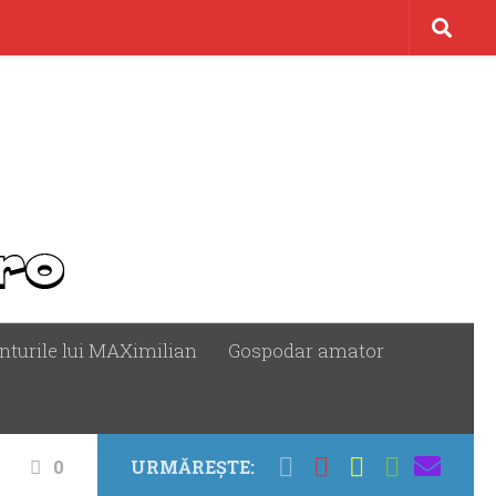
nturile lui MAXimilian
Gospodar amator
0
URMĂREȘTE: