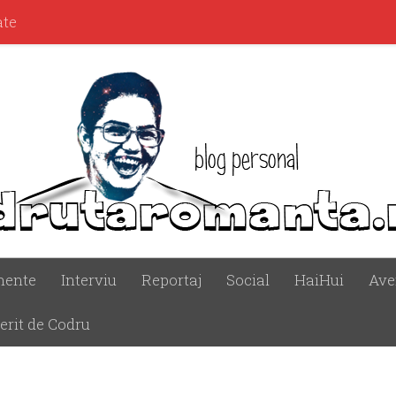
ate
mente
Interviu
Reportaj
Social
HaiHui
Ave
erit de Codru