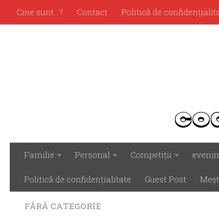
Cine sunt…?
Contact
Politică de confidenţialit
Familie
Personal
Competiţii
eveni
Politică de confidenţialitate
Guest Post
Meşt
FĂRĂ CATEGORIE