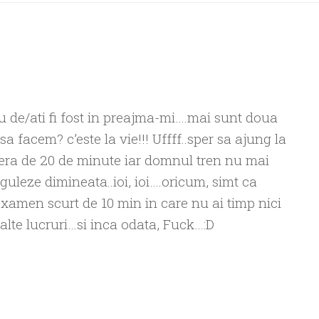
u de/ati fi fost in preajma-mi….mai sunt doua
a facem? c’este la vie!!! Uffff..sper sa ajung la
iera de 20 de minute iar domnul tren nu mai
guleze dimineata..ioi, ioi….oricum, simt ca
amen scurt de 10 min in care nu ai timp nici
alte lucruri…si inca odata, Fuck…:D