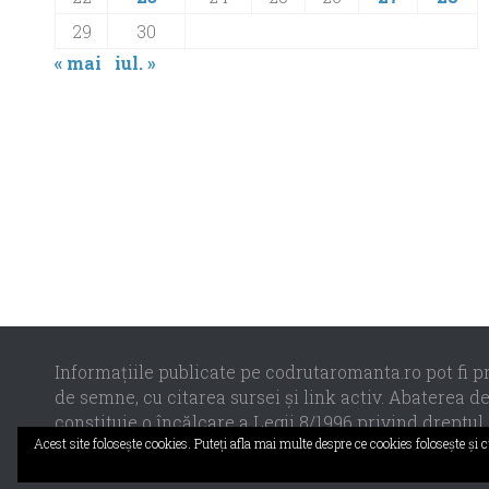
29
30
« mai
iul. »
Informaţiile publicate pe codrutaromanta.ro pot fi pr
de semne, cu citarea sursei şi link activ. Abaterea d
constituie o încălcare a Legii 8/1996 privind dreptul 
Acest site foloseşte cookies. Puteţi afla mai multe despre ce cookies foloseşte şi
Propulsat de
- Designed with the
Hueman theme