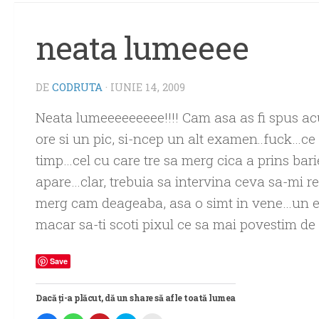
neata lumeeee
DE
CODRUTA
·
IUNIE 14, 2009
Neata lumeeeeeeeee!!!! Cam asa as fi spus ac
ore si un pic, si-ncep un alt examen..fuck…ce s
timp…cel cu care tre sa merg cica a prins bar
apare…clar, trebuia sa intervina ceva sa-mi re
merg cam deageaba, asa o simt in vene…un ex
macar sa-ti scoti pixul ce sa mai povestim de 
Save
Dacă ți-a plăcut, dă un share să afle toată lumea