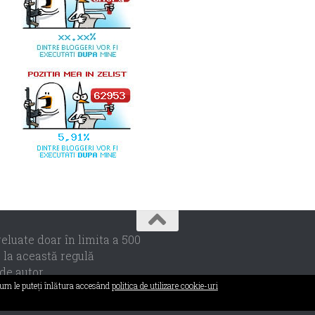
eluate doar în limita a 500
e la această regulă
de autor.
 cum le puteţi înlătura accesând
politica de utilizare cookie-uri