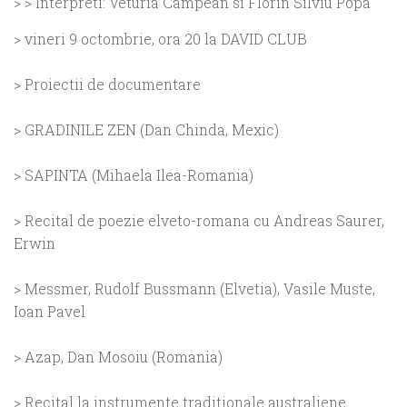
> > Interpreti: Veturia Campean si Florin Silviu Popa
> vineri 9 octombrie, ora 20 la DAVID CLUB
> Proiectii de documentare
> GRADINILE ZEN (Dan Chinda, Mexic)
> SAPINTA (Mihaela Ilea-Romania)
> Recital de poezie elveto-romana cu Andreas Saurer,
Erwin
> Messmer, Rudolf Bussmann (Elvetia), Vasile Muste,
Ioan Pavel
> Azap, Dan Mosoiu (Romania)
> Recital la instrumente traditionale australiene