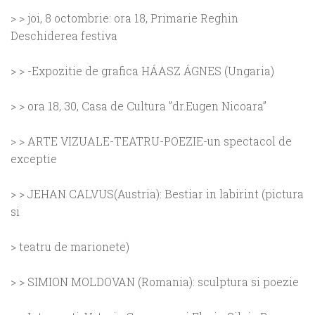
> > joi, 8 octombrie: ora 18, Primarie Reghin
Deschiderea festiva
> > -Expozitie de grafica HÁASZ ÁGNES (Ungaria)
> > ora 18, 30, Casa de Cultura ”dr.Eugen Nicoara”
> > ARTE VIZUALE-TEATRU-POEZIE-un spectacol de
exceptie
> > JEHAN CALVUS(Austria): Bestiar in labirint (pictura
si
> teatru de marionete)
> >
SIMION
MOLDOVAN (
Romania
): sculptura si poezie