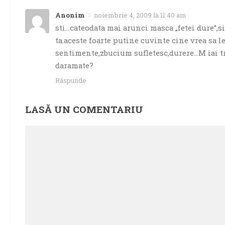
Anonim
noiembrie 4, 2009 la 11:40 am
sti…cateodata mai arunci masca „fetei dure”,si
ta.aceste foarte putine cuvinte cine vrea sa le
sentimente,zbucium sufletesc,durere…M iai tr
daramate?
Răspunde
LASĂ UN COMENTARIU