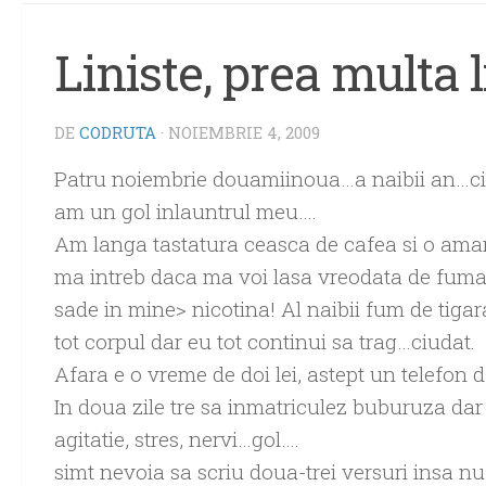
Liniste, prea multa l
DE
CODRUTA
·
NOIEMBRIE 4, 2009
Patru noiembrie douamiinoua…a naibii an…ciu
am un gol inlauntrul meu….
Am langa tastatura ceasca de cafea si o amara
ma intreb daca ma voi lasa vreodata de fumat
sade in mine> nicotina! Al naibii fum de tigara
tot corpul dar eu tot continui sa trag…ciudat.
Afara e o vreme de doi lei, astept un telefon 
In doua zile tre sa inmatriculez buburuza d
agitatie, stres, nervi…gol….
simt nevoia sa scriu doua-trei versuri insa n