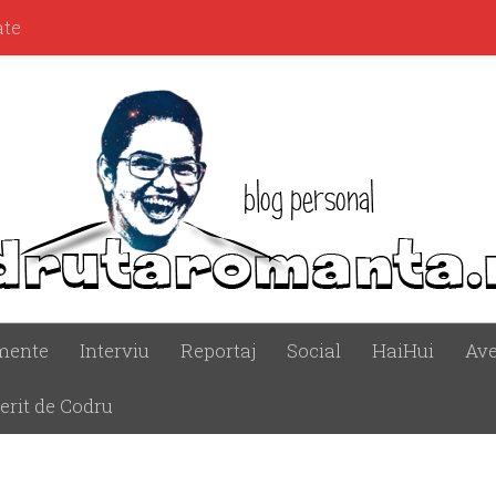
ate
mente
Interviu
Reportaj
Social
HaiHui
Ave
erit de Codru