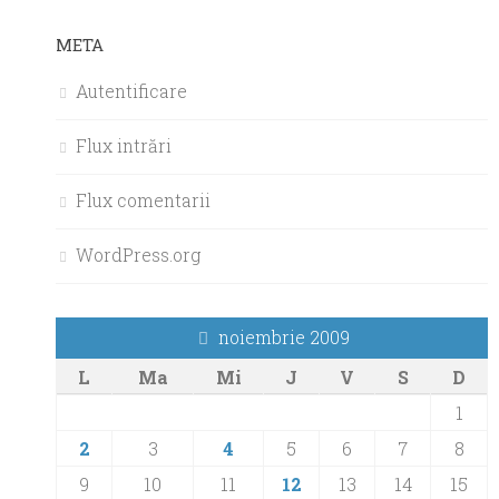
META
Autentificare
Flux intrări
Flux comentarii
WordPress.org
noiembrie 2009
L
Ma
Mi
J
V
S
D
1
2
3
4
5
6
7
8
9
10
11
12
13
14
15