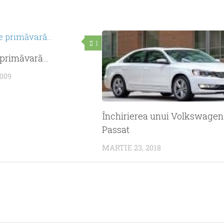
1
 primăvară…
2009
Închirierea unui Volkswagen
Passat
MARTIE 23, 2018