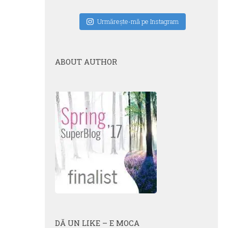
Urmăreşte-mă pe Instagram
ABOUT AUTHOR
DĂ UN LIKE – E MOCA