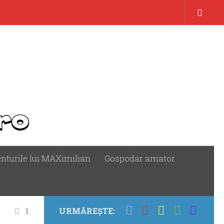
nturile lui MAXimilian
Gospodar amator
1
URMĂREȘTE: