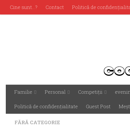
Cine sunt…?
Contact
Politică de confidenţialit
Familie
Personal
Competiţii
eveni
Politică de confidenţialitate
Guest Post
Meşt
FĂRĂ CATEGORIE