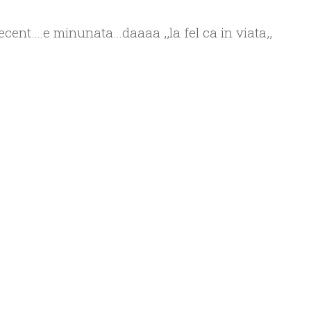
cent….e minunata…daaaa ,,la fel ca in viata,,