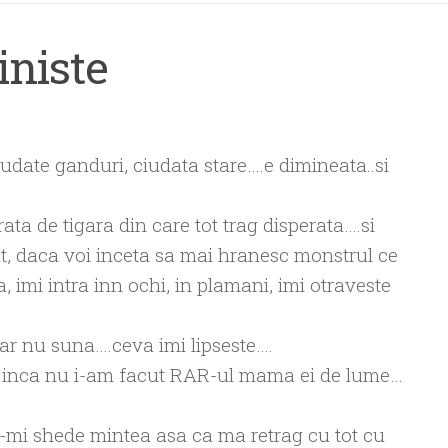
iniste
date ganduri, ciudata stare….e dimineata..si
ta de tigara din care tot trag disperata….si
, daca voi inceta sa mai hranesc monstrul ce
, imi intra inn ochi, in plamani, imi otraveste
dar nu suna….ceva imi lipseste….
ar inca nu i-am facut RAR-ul mama ei de lume…
u-mi shede mintea asa ca ma retrag cu tot cu