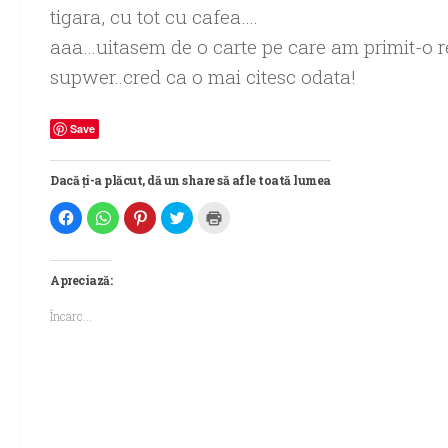
tigara, cu tot cu cafea….
aaa…uitasem de o carte pe care am primit-o re
supwer..cred ca o mai citesc odata!
Save
Dacă ți-a plăcut, dă un share să afle toată lumea
Dă
Dă
Dă
Dă
Dă
clic
clic
clic
clic
clic
pentru
pentru
pentru
pentru
pentru
a
partajare
a
a
a
partaja
pe
partaja
partaja
imprima(Se
pe
WhatsApp(Se
pe
pe
deschide
Apreciază:
Facebook(Se
deschide
Pinterest(Se
Twitter(Se
într-
deschide
într-
deschide
deschide
o
într-
o
într-
într-
fereastră
Încarc...
o
fereastră
o
o
nouă)
fereastră
nouă)
fereastră
fereastră
nouă)
nouă)
nouă)