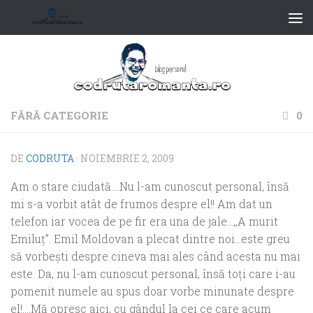
FĂRĂ CATEGORIE
0
DE
CODRUTA
·
NOIEMBRIE 2, 2009
Am o stare ciudată….Nu l-am cunoscut personal, însă
mi s-a vorbit atât de frumos despre el!! Am dat un
telefon iar vocea de pe fir era una de jale…,,A murit
Emiluţ”. Emil Moldovan a plecat dintre noi…este greu
să vorbeşti despre cineva mai ales când acesta nu mai
este. Da, nu l-am cunoscut personal, însă toţi care i-au
pomenit numele au spus doar vorbe minunate despre
el!….Mă opresc aici, cu gândul la cei ce care acum