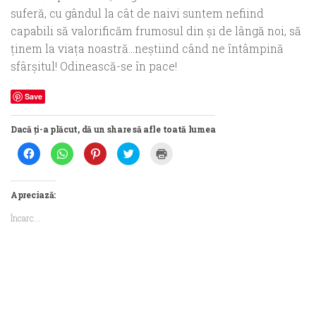
suferă, cu gândul la cât de naivi suntem nefiind
capabili să valorificăm frumosul din şi de lângă noi, să
ţinem la viaţa noastră…neştiind când ne întâmpină
sfârşitul! Odinească-se în pace!
Save
Dacă ți-a plăcut, dă un share să afle toată lumea
Dă
Dă
Dă
Dă
Dă
clic
clic
clic
clic
clic
pentru
pentru
pentru
pentru
pentru
a
partajare
a
a
a
partaja
pe
partaja
partaja
imprima(Se
pe
WhatsApp(Se
pe
pe
deschide
Apreciază:
Facebook(Se
deschide
Pinterest(Se
Twitter(Se
într-
deschide
într-
deschide
deschide
o
Încarc...
într-
o
într-
într-
fereastră
o
fereastră
o
o
nouă)
fereastră
nouă)
fereastră
fereastră
nouă)
nouă)
nouă)