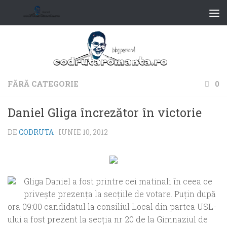
FĂRĂ CATEGORIE
0
Daniel Gliga încrezător în victorie
DE
CODRUTA
·
IUNIE 10, 2012
Gliga Daniel a fost printre cei matinali în ceea ce
priveşte prezenţa la secţiile de votare. Puţin după
ora 09:00 candidatul la consiliul Local din partea USL-
ului a fost prezent la secţia nr 20 de la Gimnaziul de