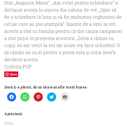
Stat „Augustin Maior”. „Am votat pentru schimbare” a
declarat acesta la ieşirea din cabina de vot. „Sper să
fie o schmbare în bine şi să fie mulţumiţi reghinenii de
cel pe care au pus ştampila”. Înainte de a veni la vot,
acesta a stat cu familia pentru că din cauza campaniei
a stat puţin în prezenţa acestora. „Soţia a rămas cu
copii, eu am venit la vot iar acum vm face schimbul. O
să râmân eu cu ei pentru a putea vota şi soţia mea”a
declarat acesta.
Codruţa POP
Save
Dacă ți-a plăcut, dă un share să afle toată lumea
Dă
Dă
Dă
Dă
Dă
clic
clic
clic
clic
clic
pentru
pentru
pentru
pentru
pentru
a
partajare
a
a
a
partaja
pe
partaja
partaja
imprima(Se
pe
WhatsApp(Se
pe
pe
deschide
Apreciază:
Facebook(Se
deschide
Pinterest(Se
Twitter(Se
într-
deschide
într-
deschide
deschide
o
Încarc...
într-
o
într-
într-
fereastră
o
fereastră
o
o
nouă)