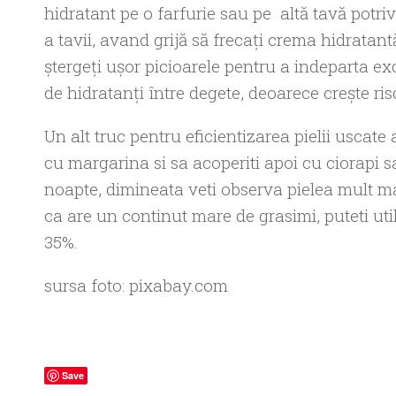
hidratant pe o farfurie sau pe altă tavă potrivi
a tavii, avand grijă să frecați crema hidratan
ștergeți ușor picioarele pentru a indeparta ex
de hidratanți între degete, deoarece crește ris
Un alt truc pentru eficientizarea pielii uscate
cu margarina si sa acoperiti apoi cu ciorapi
noapte, dimineata veti observa pielea mult mai
ca are un continut mare de grasimi, puteti ut
35%.
sursa foto: pixabay.com
Save