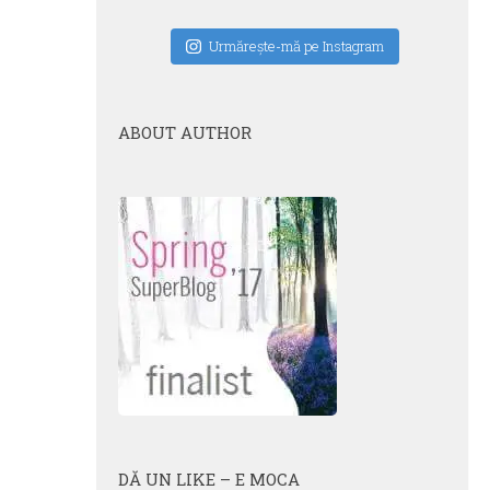
Urmăreşte-mă pe Instagram
ABOUT AUTHOR
DĂ UN LIKE – E MOCA