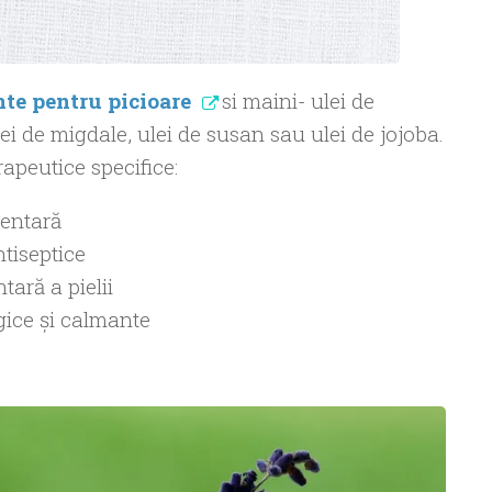
nte pentru picioare
si maini- ulei de
ei de migdale, ulei de susan sau ulei de jojoba.
rapeutice specifice:
mentară
ntiseptice
tară a pielii
gice și calmante