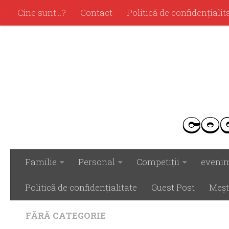
Cine sunt…?
Contact
Politică de confidenţialit
Familie
Personal
Competiţii
eveni
Politică de confidenţialitate
Guest Post
Meşt
FĂRĂ CATEGORIE