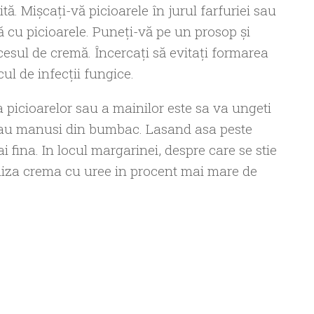
tă. Mișcați-vă picioarele în jurul farfuriei sau
tă cu picioarele. Puneți-vă pe un prosop și
cesul de cremă. Încercați să evitați formarea
cul de infecții fungice.
 a picioarelor sau a mainilor este sa va ungeti
 sau manusi din bumbac. Lasand asa peste
 fina. In locul margarinei, despre care se stie
iliza crema cu uree in procent mai mare de