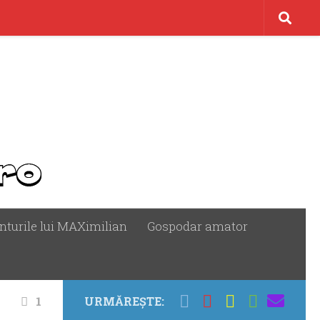
nturile lui MAXimilian
Gospodar amator
1
URMĂREȘTE: