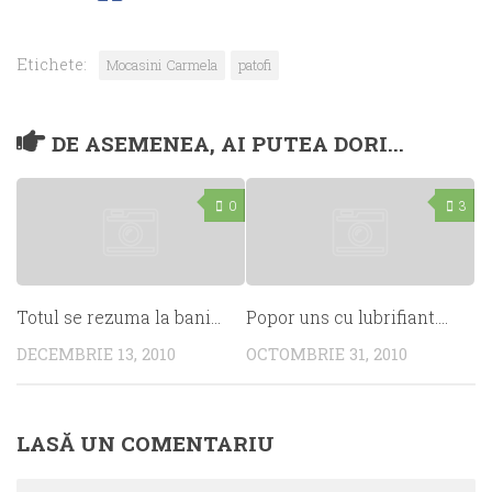
Etichete:
Mocasini Carmela
patofi
DE ASEMENEA, AI PUTEA DORI...
0
3
Totul se rezuma la bani…
Popor uns cu lubrifiant….
DECEMBRIE 13, 2010
OCTOMBRIE 31, 2010
LASĂ UN COMENTARIU