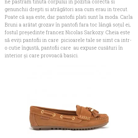
ne pastram tinuta corpului in pozitia corecta si
genunchii drepti si atrăgători asa cum erau in trecut.
Poate că așa este, dar pantofii plati sunt la moda. Carla
Bruni a arătat grozav în pantofi fara toc lângă soțul ei,
fostul președinte francez Nicolas Sarkozy. Cheia este
să eviți pantofii in care picioarele tale se simt ca intr-
o cutie îngustă, pantofii care au expuse cusături în
interior și care provoacă basici.