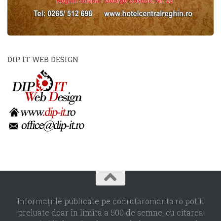
DIP IT WEB DESIGN
Informaţiile publicate pe codrutaromanta.ro pot fi
preluate doar în limita a 500 de semne, cu citarea