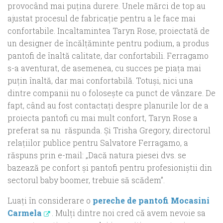
provocând mai puțina durere. Unele mărci de top au
ajustat procesul de fabricație pentru a le face mai
confortabile. Incaltamintea Taryn Rose, proiectată de
un designer de încălțăminte pentru podium, a produs
pantofi de înaltă calitate, dar confortabili. Ferragamo
s-a aventurat, de asemenea, cu succes pe piața mai
puțin înaltă, dar mai confortabilă. Totuși, nici una
dintre companii nu o folosește ca punct de vânzare. De
fapt, când au fost contactați despre planurile lor de a
proiecta pantofi cu mai mult confort, Taryn Rose a
preferat sa nu răspunda. Și Trisha Gregory, directorul
relațiilor publice pentru Salvatore Ferragamo, a
răspuns prin e-mail: „Dacă natura piesei dvs. se
bazează pe confort și pantofi pentru profesioniștii din
sectorul baby boomer, trebuie să scădem”.
Luați în considerare o
pereche de pantofi Mocasini
Carmela
. Mulți dintre noi cred că avem nevoie sa