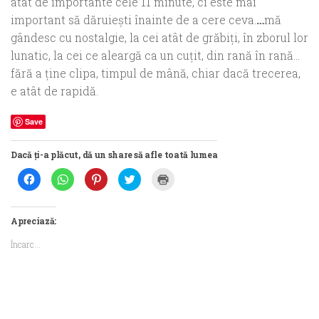
atât de importante cele 11 minute, ci este mai
important să dăruieşti înainte de a cere ceva.
…
mă
gândesc cu nostalgie, la cei atât de grăbiţi, în zborul lor
lunatic, la cei ce aleargă ca un cuţit, din rană în rană…
fără a ţine clipa, timpul de mână, chiar dacă trecerea,
e atât de rapidă.
Save
Dacă ți-a plăcut, dă un share să afle toată lumea
Dă
Dă
Dă
Dă
Dă
clic
clic
clic
clic
clic
pentru
pentru
pentru
pentru
pentru
a
partajare
a
a
a
partaja
pe
partaja
partaja
imprima(Se
pe
WhatsApp(Se
pe
pe
deschide
Apreciază:
Facebook(Se
deschide
Pinterest(Se
Twitter(Se
într-
deschide
într-
deschide
deschide
o
Încarc...
într-
o
într-
într-
fereastră
o
fereastră
o
o
nouă)
fereastră
nouă)
fereastră
fereastră
nouă)
nouă)
nouă)