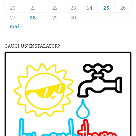
20
21
22
23
24
25
26
27
28
29
30
mai »
CAUŢI UN INSTALATOR?