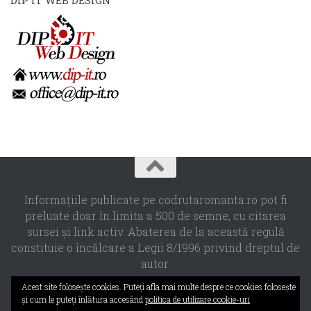
DIP IT WEB DESIGN
Informaţiile publicate pe codrutaromanta.ro pot fi
preluate doar în limita a 500 de semne, cu citarea
sursei şi link activ. Abaterea de la această regulă
constituie o încălcare a Legii 8/1996 privind dreptul de
autor.
Propulsat de
- Designed with the
Hueman theme
Acest site foloseşte cookies. Puteţi afla mai multe despre ce cookies foloseşte
şi cum le puteţi înlătura accesând
politica de utilizare cookie-uri