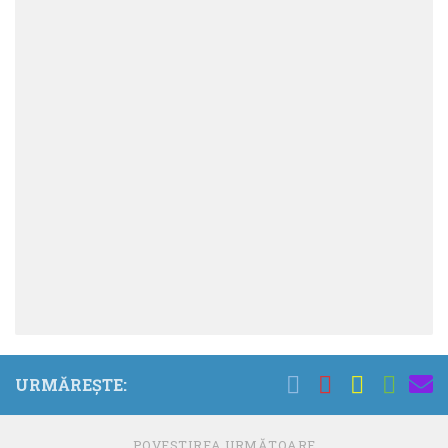
URMĂREȘTE:
POVESTIREA URMĂTOARE