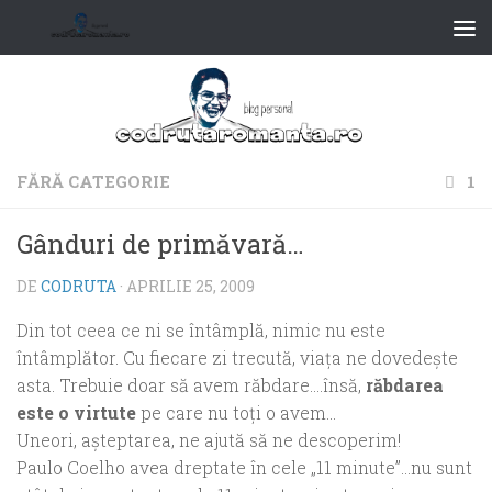
FĂRĂ CATEGORIE
1
Gânduri de primăvară…
DE
CODRUTA
·
APRILIE 25, 2009
Din tot ceea ce ni se întâmplă, nimic nu este
întâmplător. Cu fiecare zi trecută, viaţa ne dovedeşte
asta. Trebuie doar să avem răbdare….însă,
răbdarea
este o virtute
pe care nu toţi o avem…
Uneori, aşteptarea, ne ajută să ne descoperim!
Paulo Coelho avea dreptate în cele „11 minute”…nu sunt