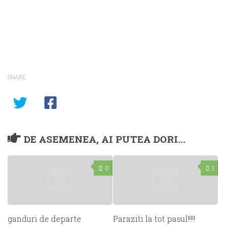
o
fereastră
o
o
nouă)
fereastră
nouă)
fereastră
fereastră
nouă)
nouă)
nouă)
SHARE
DE ASEMENEA, AI PUTEA DORI...
0
1
ganduri de departe
Paraziti la tot pasul!!!!!