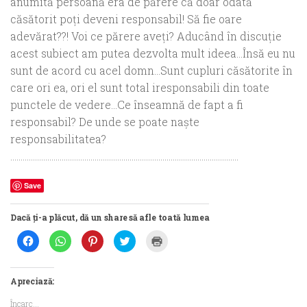
anumită persoană era de părere că doar odată
căsătorit poţi deveni responsabil! Să fie oare
adevărat??! Voi ce părere aveţi? Aducând în discuţie
acest subiect am putea dezvolta mult ideea…Însă eu nu
sunt de acord cu acel domn…Sunt cupluri căsătorite în
care ori ea, ori el sunt total iresponsabili din toate
punctele de vedere…Ce înseamnă de fapt a fi
responsabil? De unde se poate naşte
responsabilitatea?
…………………………………………………………………………………………………
Save
Dacă ți-a plăcut, dă un share să afle toată lumea
Dă
Dă
Dă
Dă
Dă
clic
clic
clic
clic
clic
pentru
pentru
pentru
pentru
pentru
a
partajare
a
a
a
partaja
pe
partaja
partaja
imprima(Se
pe
WhatsApp(Se
pe
pe
deschide
Apreciază:
Facebook(Se
deschide
Pinterest(Se
Twitter(Se
într-
deschide
într-
deschide
deschide
o
Încarc...
într-
o
într-
într-
fereastră