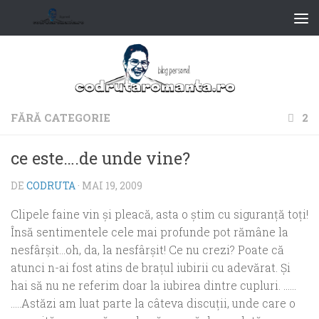
FĂRĂ CATEGORIE
2
ce este….de unde vine?
DE
CODRUTA
·
MAI 19, 2009
Clipele faine vin şi pleacă, asta o ştim cu siguranţă toţi!
Însă sentimentele cele mai profunde pot rămâne la
nesfârşit…oh, da, la nesfârşit! Ce nu crezi? Poate că
atunci n-ai fost atins de braţul iubirii cu adevărat. Şi
hai să nu ne referim doar la iubirea dintre cupluri. ……
…..Astăzi am luat parte la câteva discuţii, unde care o