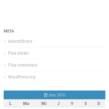
META
Autentificare
Flux intrări
Flux comentarii
WordPress.org
mai 2010
L
Ma
Mi
J
V
S
D