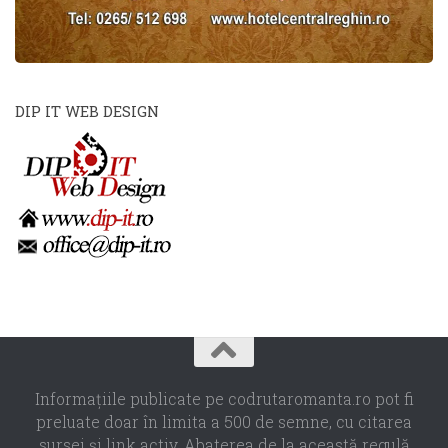
DIP IT WEB DESIGN
Informaţiile publicate pe codrutaromanta.ro pot fi
preluate doar în limita a 500 de semne, cu citarea
sursei şi link activ. Abaterea de la această regulă