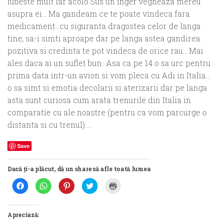
iubeste mult iar acolo Sus un inger vegheaza mereu
asupra ei… Ma gandeam ce te poate vindeca fara
medicament…cu siguranta dragostea celor de langa
tine, sa-i simti aproape dar pe langa astea gandirea
pozitiva si credinta te pot vindeca de orice rau….Mai
ales daca ai un suflet bun…Asa ca pe 14 o sa urc pentru
prima data intr-un avion si vom pleca cu Adi in Italia…
o sa simt si emotia decolarii si aterizarii dar pe langa
asta sunt curiosa cum arata trenurile din Italia in
comparatie cu ale noastre (pentru ca vom parcurge o
distanta si cu trenul)….
Save
Dacă ți-a plăcut, dă un share să afle toată lumea
Dă
Dă
Dă
Dă
Dă
clic
clic
clic
clic
clic
pentru
pentru
pentru
pentru
pentru
a
partajare
a
a
a
partaja
pe
partaja
partaja
imprima(Se
pe
WhatsApp(Se
pe
pe
deschide
Apreciază:
Facebook(Se
deschide
Pinterest(Se
Twitter(Se
într-