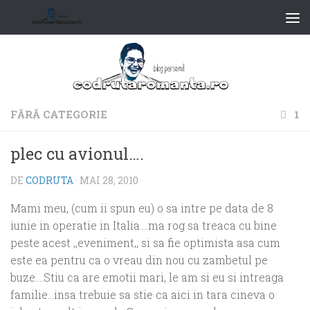
FĂRĂ CATEGORIE
1
plec cu avionul….
DE
CODRUTA
·
MAI 28, 2010
Mami meu, (cum ii spun eu) o sa intre pe data de 8
iunie in operatie in Italia….ma rog sa treaca cu bine
peste acest ,,eveniment,, si sa fie optimista asa cum
este ea pentru ca o vreau din nou cu zambetul pe
buze….Stiu ca are emotii mari, le am si eu si intreaga
familie…insa trebuie sa stie ca aici in tara cineva o