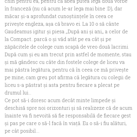
chin pentru ea, pentru că abea putea lega două vorbe
în franceză (nu că acum le-ar lega mai bine :D), dar
măcar şi-a aprofundat cunoştiinţele în ceea ce
priveşte engleza, aşa că bravo ei. La 10 o să cânte
Gaudeamus igitur şi piesa ,,După ani şi ani,, a celor de
la Compact…parcă o şi văd atât pe ea cât şi pe
zăpăcitele de colege cum scapă de vreo două lacrimi.
După cum şi eu am trecut prin astfel de momente, stau
şi mă gândesc cu câte din fostele colege de liceu va
mai păstra legătura, pentru că în ceea ce mă priveşte
pe mine, cam greu pot afirma că legătura cu colegii de
liceu s-a păstrat şi asta pentru fiecare a plecat pe
drumul lui…
Ce pot să-i doresc acum decât minte limpede şi
deschisă spre noi orizonturi şi să realizeze că de acum
înainte va fi nevoită să fie responsabilă de fiecare gest
şi pas pe care o să-l facă în viaţă. Eu o să-i fiu alături,
pe cât posibil….