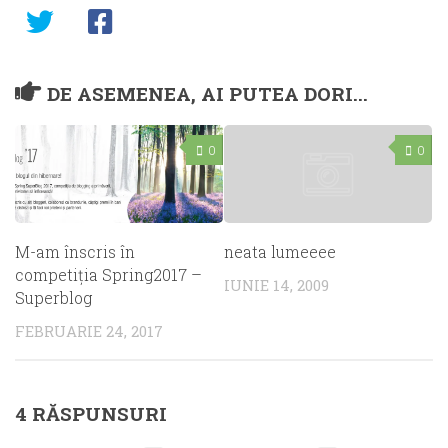
DE ASEMENEA, AI PUTEA DORI...
0
0
M-am înscris în
neata lumeeee
competiţia Spring2017 –
IUNIE 14, 2009
Superblog
FEBRUARIE 24, 2017
4 RĂSPUNSURI