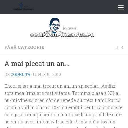
FĂRĂ CATEGORIE
4
A mai plecat un an…
DE
CODRUTA
·
IUNIE 10, 2010
Ehee…si iar a mai trecut un an…un an şcolar….Astăzi
sora mea Irina are festivitatea. Termina clasa a XII-a…
nu-mi vine să cred cât de repede au trecut anii. Parcă
acum o văd în clasa a IX-a cu emoţii pentru a cunoaşte
colegii, cu emoţii pentru că intrase la un profil de care
habar nu avea: intensiv fraceză. Prima oră a fost un